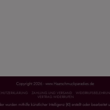
Copyright 2026 - www.Haarschmuckparadies.de
CHUTZERKLÄRUNG
ZAHLUNG UND VERSAND
WIDERRUFSBELEHRUN
VERTRAG WIDERRUFEN
 wurden mithilfe künstlicher Intelligenz (KI) erstellt oder bearbeitet