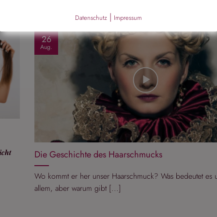
|
Datenschutz
Impressum
26
Aug.
𝒄𝒉𝒕
Die Geschichte des Haarschmucks
Wo kommt er her unser Haarschmuck? Was bedeutet es 
allem, aber warum gibt [...]