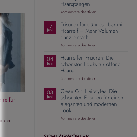
Mit
Haarspangen
dem
für
Kommentare deaktiviert
richtigen
Pferdeschwanz
Zopfgummi
Frisuren für dünnes Haar mit
aufwerten
17
wird
–
Haarreif – Mehr Volumen
Juni
aus
10
ganz einfach
einer
elegante
Alltagsfrisur
für
Kommentare deaktiviert
Ideen
ein
Frisuren
mit
Hingucker
Haarreifen Frisuren: Die
für
04
Haarspangen
dünnes
schönsten Looks für offene
Juni
Haar
Haare
mit
für
Kommentare deaktiviert
Haarreif
Haarreifen
–
Clean Girl Hairstyles: Die
Frisuren:
03
Mehr
Die
schönsten Frisuren für einen
Juni
Volumen
ire für
schönsten
eleganten und modernen
ganz
Looks
einfach
Look
für
für
Kommentare deaktiviert
offene
ür den
Clean
Haare
Girl
Hairstyles:
SCHLAGWÖRTER