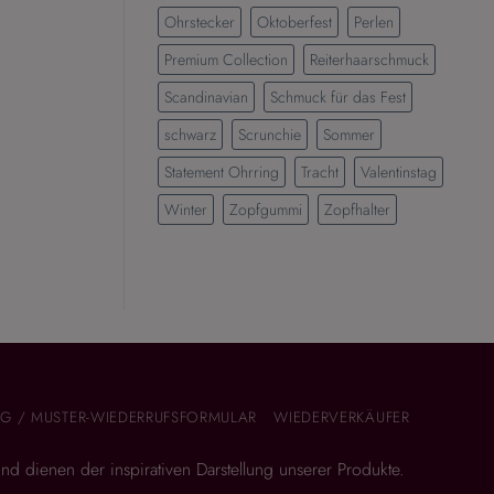
Ohrstecker
Oktoberfest
Perlen
Premium Collection
Reiterhaarschmuck
Scandinavian
Schmuck für das Fest
schwarz
Scrunchie
Sommer
Statement Ohrring
Tracht
Valentinstag
Winter
Zopfgummi
Zopfhalter
G / MUSTER-WIEDERRUFSFORMULAR
WIEDERVERKÄUFER
 und dienen der inspirativen Darstellung unserer Produkte.