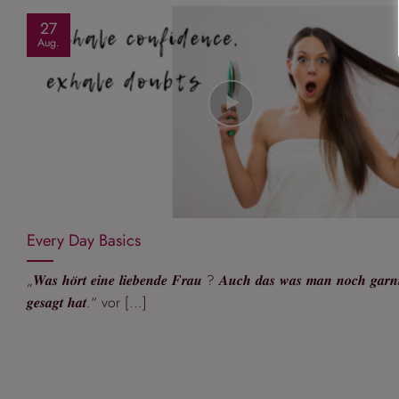
27
Aug.
Every Day Basics
„𝑾𝒂𝒔 𝒉𝒐̈𝒓𝒕 𝒆𝒊𝒏𝒆 𝒍𝒊𝒆𝒃𝒆𝒏𝒅𝒆 𝑭𝒓𝒂𝒖 ? 𝑨𝒖𝒄𝒉 𝒅𝒂𝒔 𝒘𝒂𝒔 𝒎𝒂𝒏 𝒏𝒐𝒄𝒉 𝒈𝒂𝒓𝒏𝒊
𝒈𝒆𝒔𝒂𝒈𝒕 𝒉𝒂𝒕.“ vor [...]