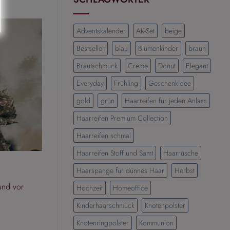
Die
schönsten
Frisuren
Adventskalender
AK-Set
beige
für
einen
Bestseller
blau
Blumenkinder
braun
eleganten
Brautschmuck
Creme
Donut
Elegant
und
modernen
Everyday
Frühling
Geschenkidee
Look
gold
grün
Haarreifen für jeden Anlass
Haarreifen Premium Collection
Haarreifen schmal
Haarreifen Stoff und Samt
Haarrüsche
Haarspange für dünnes Haar
Herbst
und vor
Hochzeit
Homeoffice
Kinderhaarschmuck
Knotenpolster
Knotenringpolster
Kommunion