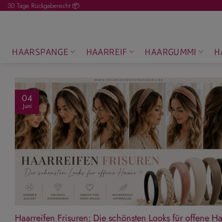
Zum
30 Tage Rückgaberecht 📦
Inhalt
springen
HAARSPANGE
HAARREIF
HAARGUMMI
H
04
Juni
Haarreifen Frisuren: Die schönsten Looks für offene H