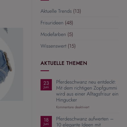
Aktuelle Trends
(13)
Frisurideen
(48)
Modefarben
(5)
Wissenswert
(15)
AKTUELLE THEMEN
Pferdeschwanz neu entdeckt:
23
Mit dem richtigen Zopfgummi
Juni
wird aus einer Alltagsfrisur ein
Hingucker
für
Kommentare deaktiviert
Pferdeschwanz
Pferdeschwanz aufwerten –
neu
18
entdeckt:
10 elegante Ideen mit
Juni