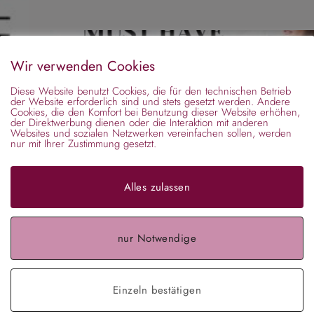
01
Wir verwenden Cookies
Aug.
Diese Website benutzt Cookies, die für den technischen Betrieb
der Website erforderlich sind und stets gesetzt werden. Andere
Cookies, die den Komfort bei Benutzung dieser Website erhöhen,
der Direktwerbung dienen oder die Interaktion mit anderen
Websites und sozialen Netzwerken vereinfachen sollen, werden
nur mit Ihrer Zustimmung gesetzt.
Alles zulassen
:
er!
Jeans Denim Haarreifen – das Must-Have Accesso
nur Notwendige
ing in
den Herbst 2023
Haarreifen perfekt passend zum "All Denim" Modetrend f
Einzeln bestätigen
Herbst 2023.