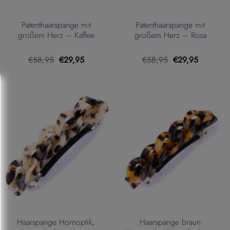
Patenthaarspange mit
Patenthaarspange mit
großem Herz – Kaffee
großem Herz – Rosa
Ursprünglicher
Aktueller
Ursprünglicher
Aktueller
€
58,95
€
29,95
€
58,95
€
29,95
Preis
Preis
Preis
Preis
war:
ist:
war:
ist:
€58,95
€29,95.
€58,95
€29,95.
Haarspange Hornoptik,
Haarspange braun