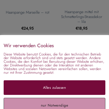
Haarspange mittel mit
Haarspange Marseille – rot
Schmetterlings-Strassdekor
– lila
€
24,95
€
18,95
Wir verwenden Cookies
Diese Website benutzt Cookies, die für den technischen Betrieb
der Website erforderlich sind und stets gesetzt werden. Andere
Cookies, die den Komfort bei Benutzung dieser Website erhöhen,
der Direktwerbung dienen oder die Interaktion mit anderen
Websites und sozialen Netzwerken vereinfachen sollen, werden
nur mit Ihrer Zustimmung gesetzt.
Alles zulassen
Patentspange klein mit
Patentspange klein mit
nur Notwendige