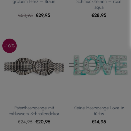
großem Herz – Braun
Schmucksteinen – rosé
aqua
Ursprünglicher
Aktueller
€
58,95
€
29,95
€
28,95
Preis
Preis
war:
ist:
€58,95
€29,95.
-16%
Patenthaarspange mit
Kleine Haarspange Love in
exklusivem Schnallendekor
türkis
Ursprünglicher
Aktueller
€
24,95
€
20,95
€
14,95
Preis
Preis
war:
ist: