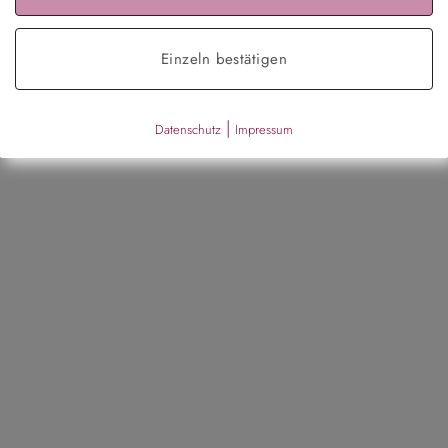
Schleife – creme
Schleife – schwarz
€
11,95
€
11,95
Einzeln bestätigen
|
Datenschutz
Impressum