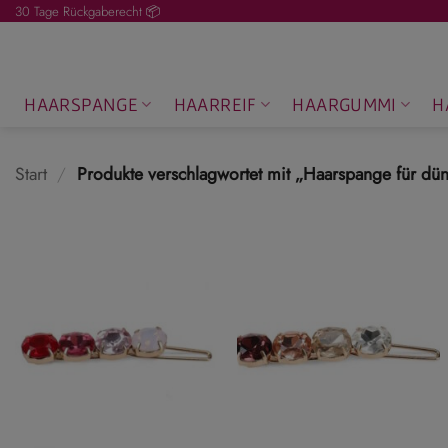
Zum
30 Tage Rückgaberecht 📦
Inhalt
springen
HAARSPANGE
HAARREIF
HAARGUMMI
H
Start
/
Produkte verschlagwortet mit „Haarspange für dü