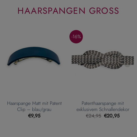
HAARSPANGEN GROSS
-16%
Haarspange Matt mit Patent
Patenthaarspange mit
Clip – blau/grau
exklusivem Schnallendekor
Ursprünglicher
Aktueller
€
9,95
€
24,95
€
20,95
Preis
Preis
war:
ist:
€24,95
€20,95.