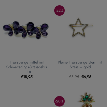
-22%
Haarspange mittel mit
Kleine Haarspange Stern mit
Schmetterlings-Strassdekor
Strass – gold
– lila
Ursprünglicher
Aktueller
€
18,95
€
8,95
€
6,95
Preis
Preis
war:
ist:
€8,95
€6,95.
-20%