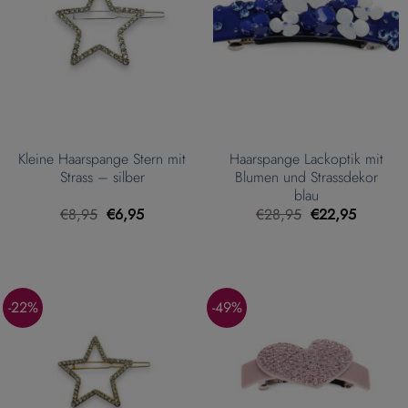
Kleine Haarspange Stern mit
Haarspange Lackoptik mit
Strass – silber
Blumen und Strassdekor
blau
Ursprünglicher
Aktueller
Ursprünglicher
Aktueller
€
8,95
€
6,95
€
28,95
€
22,95
Preis
Preis
Preis
Preis
war:
ist:
war:
ist:
€8,95
€6,95.
€28,95
€22,95.
-22%
-49%