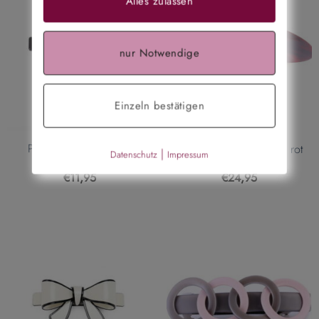
Alles zulassen
nur Notwendige
Einzeln bestätigen
Patentspange klein mit
Haarspange Marseille – rot
|
Datenschutz
Impressum
Schleife – schwarz
€
11,95
€
24,95