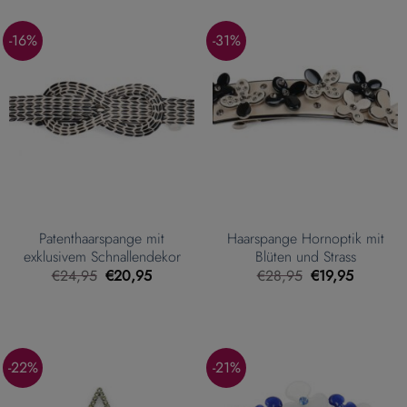
-16%
-31%
Patenthaarspange mit
Haarspange Hornoptik mit
exklusivem Schnallendekor
Blüten und Strass
Ursprünglicher
Aktueller
Ursprünglicher
Aktueller
€
24,95
€
20,95
€
28,95
€
19,95
Preis
Preis
Preis
Preis
war:
ist:
war:
ist:
€24,95
€20,95.
€28,95
€19,95.
-22%
-21%