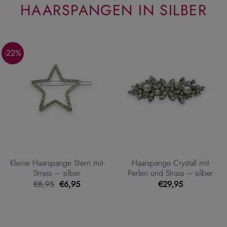
HAARSPANGEN IN SILBER
-22%
Kleine Haarspange Stern mit
Haarspange Crystall mit
Strass – silber
Perlen und Strass – silber
Ursprünglicher
Aktueller
€
8,95
€
6,95
€
29,95
Preis
Preis
war:
ist:
€8,95
€6,95.