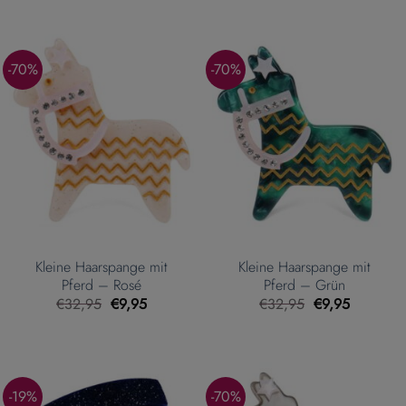
war:
ist:
war:
ist:
€48,95
€38,95.
€29,95
€6,95.
-70%
-70%
Kleine Haarspange mit
Kleine Haarspange mit
Pferd – Rosé
Pferd – Grün
Ursprünglicher
Aktueller
Ursprünglicher
Aktueller
€
32,95
€
9,95
€
32,95
€
9,95
Preis
Preis
Preis
Preis
war:
ist:
war:
ist:
€32,95
€9,95.
€32,95
€9,95.
-19%
-70%