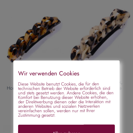
Wir verwenden Cookies
Haarspange braun
Haarspange Hornoptik,
Diese Website benutzt Cookies, die für den
Hornoptik, Kettenglieder –
Kettenglieder – beige
technischen Betrieb der Website erforderlich sind
und stets gesetzt werden. Andere Cookies, die den
schildpatt
Komfort bei Benutzung dieser Website erhöhen,
€
18,95
€
18,95
der Direktwerbung dienen oder die Interaktion mit
anderen Websites und sozialen Netzwerken
vereinfachen sollen, werden nur mit Ihrer
Zustimmung gesetzt.