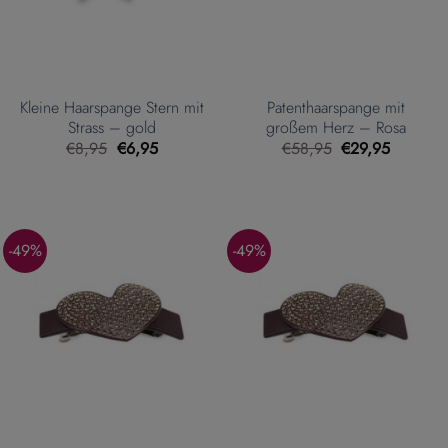
Kleine Haarspange Stern mit
Patenthaarspange mit
Strass – gold
großem Herz – Rosa
Ursprünglicher
Aktueller
Ursprünglicher
Aktueller
€
8,95
€
6,95
€
58,95
€
29,95
Preis
Preis
Preis
Preis
war:
ist:
war:
ist:
€8,95
€6,95.
€58,95
€29,95.
-49%
-49%