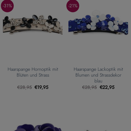
-31%
-21%
Haarspange Hornoptik mit
Haarspange Lackoptik mit
Blüten und Strass
Blumen und Strassdekor
blau
Ursprünglicher
Aktueller
Ursprünglicher
Aktueller
€
28,95
€
19,95
€
28,95
€
22,95
Preis
Preis
Preis
Preis
war:
ist:
war:
ist:
€28,95
€19,95.
€28,95
€22,95.