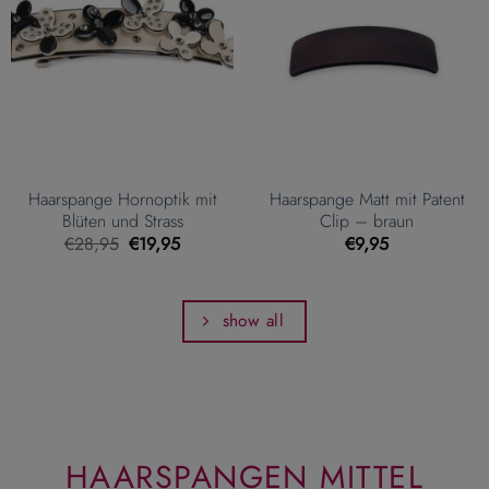
Haarspange Hornoptik mit
Haarspange Matt mit Patent
Blüten und Strass
Clip – braun
Ursprünglicher
Aktueller
€
28,95
€
19,95
€
9,95
Preis
Preis
war:
ist:
€28,95
€19,95.
show all
HAARSPANGEN MITTEL