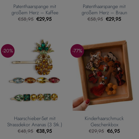
Patenthaarspange mit
Patenthaarspange mit
großem Herz – Kaffee
großem Herz – Braun
Ursprünglicher
Aktueller
Ursprünglicher
Aktueller
€
58,95
€
29,95
€
58,95
€
29,95
Preis
Preis
Preis
Preis
war:
ist:
war:
ist:
€58,95
€29,95.
€58,95
€29,95.
-20%
-77%
Haarschieber-Set mit
Kinderhaarschmuck
Strassdekor Ananas (3 Stk.)
Geschenkbox
Ursprünglicher
Aktueller
Ursprünglicher
Aktueller
€
48,95
€
38,95
€
29,95
€
6,95
Preis
Preis
Preis
Preis