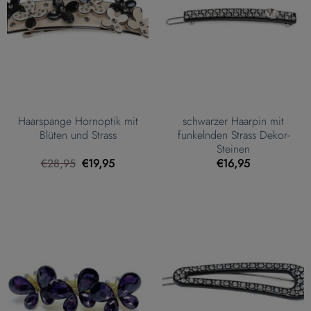
Haarspange Hornoptik mit
schwarzer Haarpin mit
Blüten und Strass
funkelnden Strass Dekor-
Steinen
Ursprünglicher
Aktueller
€
28,95
€
19,95
€
16,95
Preis
Preis
war:
ist:
€28,95
€19,95.