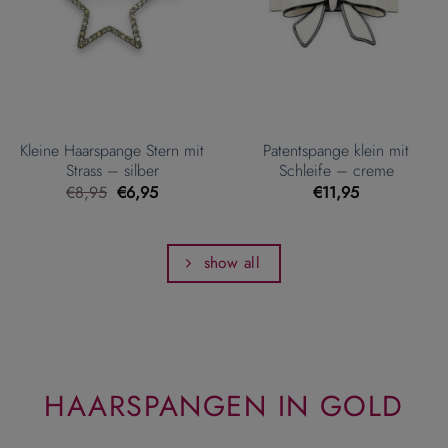
Kleine Haarspange Stern mit
Patentspange klein mit
Strass – silber
Schleife – creme
Ursprünglicher
Aktueller
€
8,95
€
6,95
€
11,95
Preis
Preis
war:
ist:
€8,95
€6,95.
show all
HAARSPANGEN IN GOLD