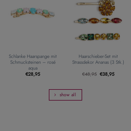
Schlanke Haarspange mit
Haarschieber-Set mit
Schmucksteinen – rosé
Strassdekor Ananas (3 Stk.)
aqua
Ursprünglicher
Aktueller
€
28,95
€
48,95
€
38,95
Preis
Preis
war:
ist:
€48,95
€38,95.
show all