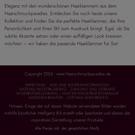
Eleganz mit den wunderschönen Haarklammern aus dem
Haarschmuckparadies. Entdecken Sie noch heute unsere
Kollektion und finden Sie die perfekte Haarklammer, die Ihre
Persönlichkeit und Ihren Stil zum Ausdruck bringt. Egal, ob Sie
subtile Akzente setzen oder einen auffälligen Look kreieren
möchten – wir haben die passende Haarklammer für Sie!
Copyright 2026 - www.Haarschmuckparadies.de
IMPRESSUM
AGB UND KUNDENINFORMATION
DATENSCHUTZERKLÄRUNG
ZAHLUNG UND VERSAND
WIDERRUFSBELEHRUNG / MUSTER-WIEDERRUFSFORMULAR
WIEDERVERKÄUFER
VERTRAG WIDERRUFEN
Hinweis: Einige der auf dieser Website verwendeten Bilder wurden
mithilfe künstlicher Intelligenz (KI) erstellt oder bearbeitet und dienen der
inspirativen Darstellung unserer Produkte.
Alle Preise inkl. der gesetzlichen MwSt.