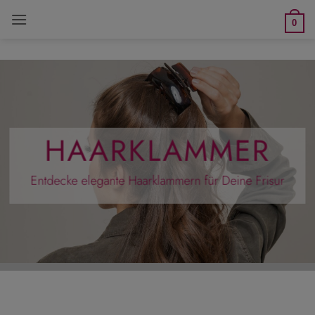
Zum
0
Inhalt
springen
HAARKLAMMER
Entdecke elegante Haarklammern für Deine Frisur