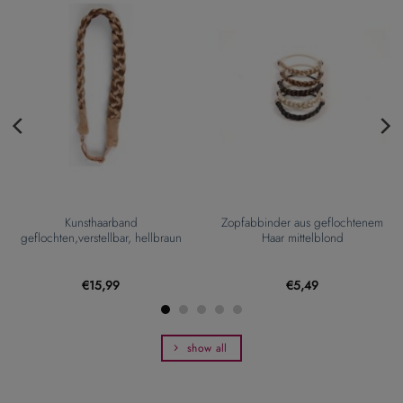
tenem
Zopfabbinder aus geflochtenem
Saison-Highlight: Haarban
Haar hellbraun
Haar – mehrreihig –
mittelblond/ hellbrau
€
5,49
€
6,99
show all