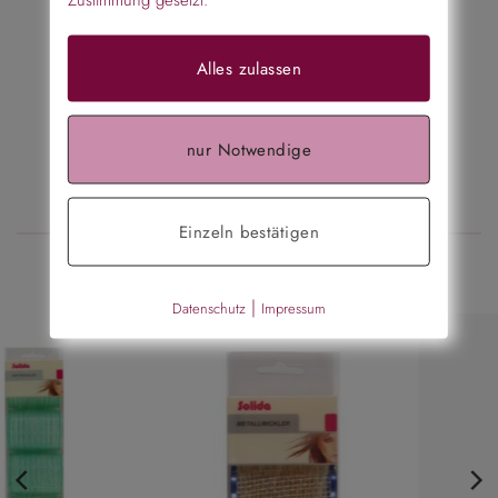
€
19,95
€
19,95
Alles zulassen
show all
nur Notwendige
LOCKENWICKLER
Einzeln bestätigen
…
|
Datenschutz
Impressum