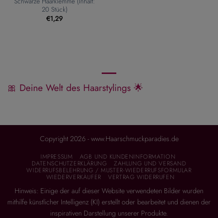
Schwarze Haarklemme (Inhalt:
20 Stück)
€
1,29
🎀 Deine Welt des Haarstylings 🌟
Copyright 2026 - www.Haarschmuckparadies.de
IMPRESSUM
AGB UND KUNDENINFORMATION
DATENSCHUTZERKLÄRUNG
ZAHLUNG UND VERSAND
WIDERRUFSBELEHRUNG / MUSTER-WIEDERRUFSFORMULAR
WIEDERVERKÄUFER
VERTRAG WIDERRUFEN
Hinweis: Einige der auf dieser Website verwendeten Bilder wurden
mithilfe künstlicher Intelligenz (KI) erstellt oder bearbeitet und dienen der
inspirativen Darstellung unserer Produkte.