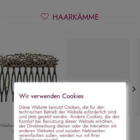
HAARKÄMME
…
Wir verwenden Cookies
Diese Website benutzt Cookies, die für den
technischen Betrieb der Website erforderlich sind
und stets gesetzt werden. Andere Cookies, die den
Komfort bei Benutzung dieser Website erhöhen,
der Direktwerbung dienen oder die Interaktion mit
Haarkamm mit Blüten und
Haarkamm Acetat mit Schleife
anderen Websites und sozialen Netzwerken
Blumen
und Strass
vereinfachen sollen, werden nur mit Ihrer
Zustimmung gesetzt.