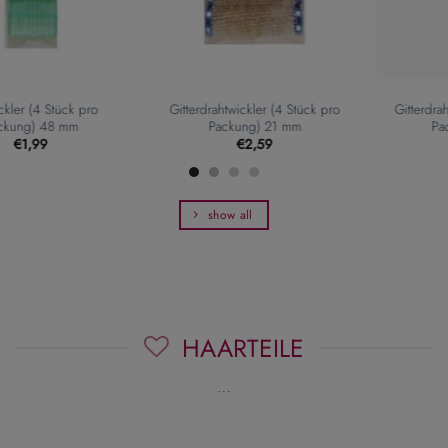
o
Gitterdrahtwickler (3 Stück pro
Gitterdrahtwickler (3 Stück pr
Packung) 28 mm
Packung) 24 mm
€
2,59
€
2,59
show all
HAARTEILE
…