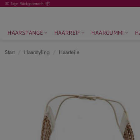
Zum
30 Tage Rückgaberecht 📦
Inhalt
springen
HAARSPANGE
HAARREIF
HAARGUMMI
H
Start
/
Haarstyling
/
Haarteile