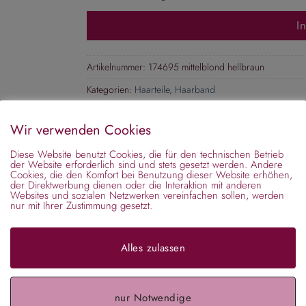
I
Artikelnummer:
174695 mittelblond hellbraun
Kategorien:
Haarteile
,
Haarband
Wir verwenden Cookies
Diese Website benutzt Cookies, die für den technischen Betrieb
der Website erforderlich sind und stets gesetzt werden. Andere
Cookies, die den Komfort bei Benutzung dieser Website erhöhen,
der Direktwerbung dienen oder die Interaktion mit anderen
Websites und sozialen Netzwerken vereinfachen sollen, werden
nur mit Ihrer Zustimmung gesetzt.
Alles zulassen
us Haar – mehrreihig – mittelblond hellbraun. Wir freuen uns
nem Haar vierreihig ist ein absolutes Must-Have für Fashion Vi
es Gummi. Bitte wählen Sie Ihre Farbe aus:
nur Notwendige