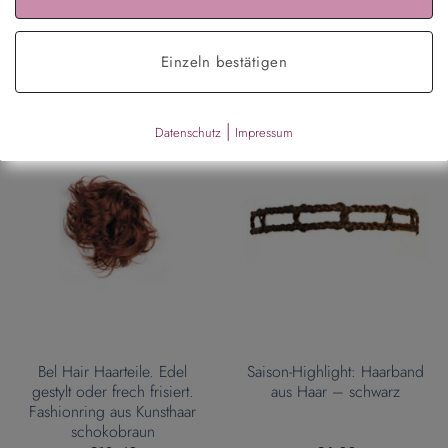
Einzeln bestätigen
|
Datenschutz
Impressum
Bel Hair Haarteile. Edel
Saison-Highlight: Haarband
gestylt oder frech frisiert.
aus Haar – schwarz
Fashionring aus Kunsthaar
schokobraun