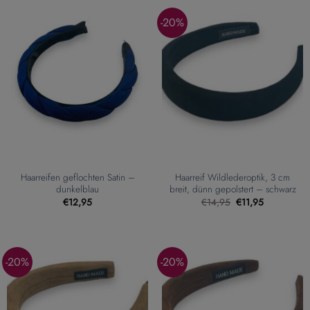
-20%
Haarreifen geflochten Satin –
Haarreif Wildlederoptik, 3 cm
dunkelblau
breit, dünn gepolstert – schwarz
Ursprünglicher
Aktueller
€
12,95
€
14,95
€
11,95
Preis
Preis
war:
ist:
€14,95
€11,95.
-20%
-20%