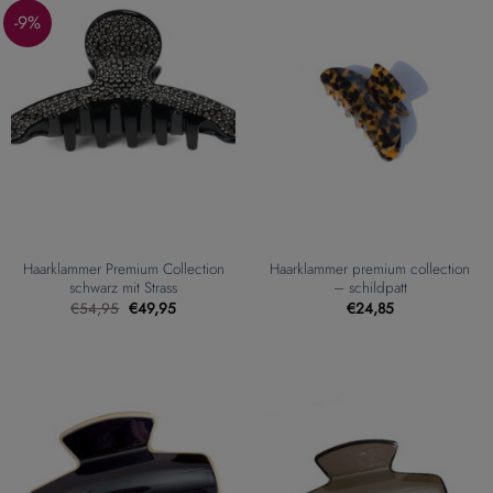
-9%
Haarklammer Premium Collection
Haarklammer premium collection
schwarz mit Strass
– schildpatt
Ursprünglicher
Aktueller
€
54,95
€
49,95
€
24,85
Preis
Preis
war:
ist:
€54,95
€49,95.