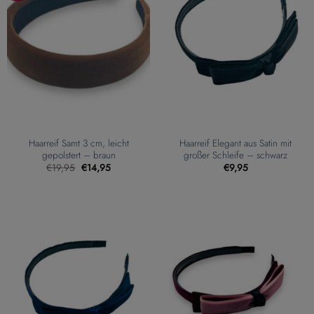
Haarreif Samt 3 cm, leicht
Haarreif Elegant aus Satin mit
gepolstert – braun
großer Schleife – schwarz
Ursprünglicher
Aktueller
€
19,95
€
14,95
€
9,95
Preis
Preis
war:
ist:
€19,95
€14,95.