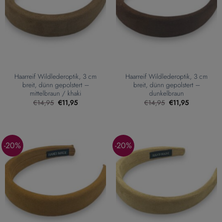
Haarreif Wildlederoptik, 3 cm
Haarreif Wildlederoptik, 3 cm
breit, dünn gepolstert –
breit, dünn gepolstert –
mittelbraun / khaki
dunkelbraun
Ursprünglicher
Aktueller
Ursprünglicher
Aktueller
€
14,95
€
11,95
€
14,95
€
11,95
Preis
Preis
Preis
Preis
war:
ist:
war:
ist:
€14,95
€11,95.
€14,95
€11,95.
-20%
-20%