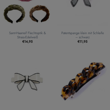
Samt-Haarreif Flechtoptik &
Patentspange klein mit Schleife
Strass-Edelweiß
– schwarz
€
14,95
€
11,95