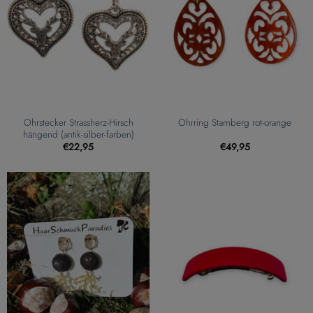
Ohrstecker Strassherz-Hirsch
Ohrring Starnberg rot-orange
hängend (antik-silber-farben)
€
22,95
€
49,95