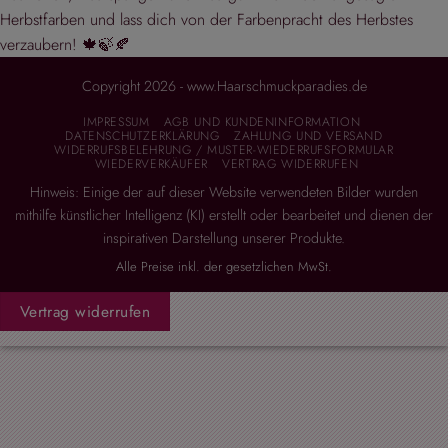
Herbstfarben und lass dich von der Farbenpracht des Herbstes
verzaubern! 🍁🍃🍂
Copyright 2026 - www.Haarschmuckparadies.de
IMPRESSUM
AGB UND KUNDENINFORMATION
DATENSCHUTZERKLÄRUNG
ZAHLUNG UND VERSAND
WIDERRUFSBELEHRUNG / MUSTER-WIEDERRUFSFORMULAR
WIEDERVERKÄUFER
VERTRAG WIDERRUFEN
Hinweis: Einige der auf dieser Website verwendeten Bilder wurden
mithilfe künstlicher Intelligenz (KI) erstellt oder bearbeitet und dienen der
inspirativen Darstellung unserer Produkte.
Alle Preise inkl. der gesetzlichen MwSt.
Vertrag widerrufen