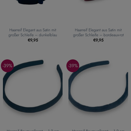
Haarreif Elegant aus Satin mit
Haarreif Elegant aus Satin mit
großer Schleife – dunkelblau
großer Schleife – bordeaux-rot
€
9,95
€
9,95
-39%
-39%
Haarreif Baumwollsamt – 1,2 cm
Haarreif Baumwollsamt – 1,2 cm