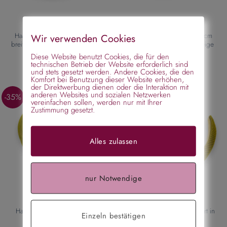
Haarreif Wildlederoptik, 3 cm
Haarreif Wildlederoptik, 3 cm
Wir verwenden Cookies
breit, dünn gepolstert – cognac
breit, dünn gepolstert – beige
Ursprünglicher
Aktueller
Ursprünglicher
Aktueller
€
14,95
€
11,95
€
14,95
€
11,95
Diese Website benutzt Cookies, die für den
Preis
Preis
Preis
Preis
technischen Betrieb der Website erforderlich sind
war:
ist:
war:
ist:
und stets gesetzt werden. Andere Cookies, die den
€14,95
€11,95.
€14,95
€11,95.
Komfort bei Benutzung dieser Website erhöhen,
der Direktwerbung dienen oder die Interaktion mit
anderen Websites und sozialen Netzwerken
-35%
-48%
vereinfachen sollen, werden nur mit Ihrer
Zustimmung gesetzt.
Alles zulassen
nur Notwendige
Haarreif Stoff olivegrün leicht
Haarreif Stoff grün gepolstert in
Einzeln bestätigen
gepolstert
Weboptik