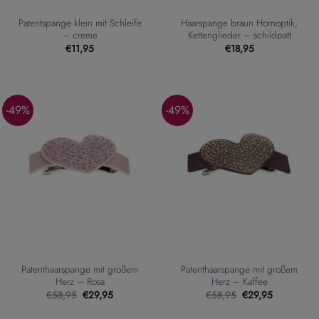
Patentspange klein mit Schleife
Haarspange braun Hornoptik,
– creme
Kettenglieder – schildpatt
€
11,95
€
18,95
-49%
-49%
Patenthaarspange mit großem
Patenthaarspange mit großem
Herz – Rosa
Herz – Kaffee
Ursprünglicher
Aktueller
Ursprünglicher
Aktueller
€
58,95
€
29,95
€
58,95
€
29,95
Preis
Preis
Preis
Preis
war:
ist:
war:
ist: