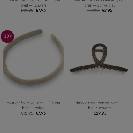
breit – schwarz
breit – dunkelblau
Ursprünglicher
Aktueller
Ursprünglicher
Aktueller
€
12,95
€
7,95
€
12,95
€
7,95
Preis
Preis
Preis
Preis
war:
ist:
war:
ist:
€12,95
€7,95.
€12,95
€7,95.
-39%
Haarreif Baumwollsamt – 1,2 cm
Haarklammer Venice Metall –
breit – beige
Braun-schwarz
Ursprünglicher
Aktueller
€
12,95
€
7,95
€
29,95
Preis
Preis
war:
ist:
€12,95
€7,95.