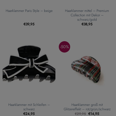
Haarklammer mittel – Premium
Haarklammer Paris Style – beige
Collection mit Dekor –
schwarz/gold
€
39,95
€
38,95
-50%
Haarklammer mit Schleifen –
Haarklammer groß mit
schwarz
Glitzereffekt – rot/grün/schwarz
Ursprünglicher
Aktueller
€
24,95
€
29,95
€
14,95