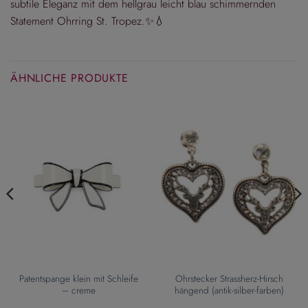
subtile Eleganz mit dem hellgrau leicht blau schimmernden
Statement Ohrring St. Tropez.✨💧
ÄHNLICHE PRODUKTE
Patentspange klein mit Schleife
Ohrstecker Strassherz-Hirsch
– creme
hängend (antik-silber-farben)