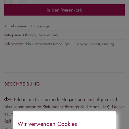
In den Warenkorb
Artikelnummer:
ST_Tropez_gr
Kategorien:
Ohrringe
,
New Arrivals
Schlagwörter:
blau
,
Statement Ohrring
,
grau
,
Everyday
,
Herbst
,
Frühling
BESCHREIBUNG
🌟✨ Erlebe die faszinierende Eleganz unseres hellgrau leicht
blau schimmernden Statement Ohrrings St. Tropez! ✨💧 Dieser
zauberhafte Ohrring verleiht deinem Look eine subtile
Raffinesse und ist ein echter Blickfang. Mit seiner zarten,
Wir verwenden Cookies
schimmernden Farbe ist er ein perfektes Accessoire, das