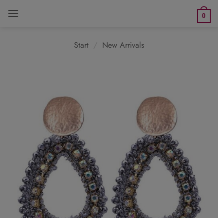
Zum
0
Inhalt
springen
Start
/
New Arrivals