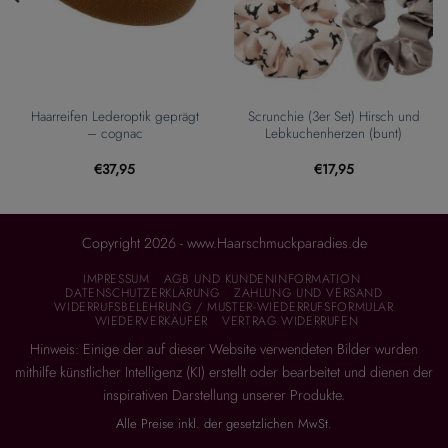
Haarreifen Lederoptik geprägt
Scrunchie (3er Set) Hirsch und
– cognac
Lebkuchenherzen (bunt)
€
37,95
€
17,95
Copyright 2026 - www.Haarschmuckparadies.de
IMPRESSUM
AGB UND KUNDENINFORMATION
DATENSCHUTZERKLÄRUNG
ZAHLUNG UND VERSAND
WIDERRUFSBELEHRUNG / MUSTER-WIEDERRUFSFORMULAR
WIEDERVERKÄUFER
VERTRAG WIDERRUFEN
Hinweis: Einige der auf dieser Website verwendeten Bilder wurden
mithilfe künstlicher Intelligenz (KI) erstellt oder bearbeitet und dienen der
inspirativen Darstellung unserer Produkte.
Alle Preise inkl. der gesetzlichen MwSt.