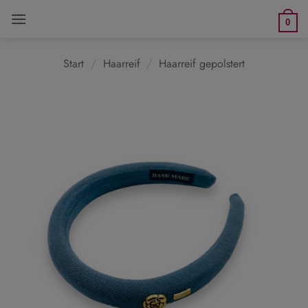
Zum
0
Inhalt
springen
Start
/
Haarreif
/
Haarreif gepolstert