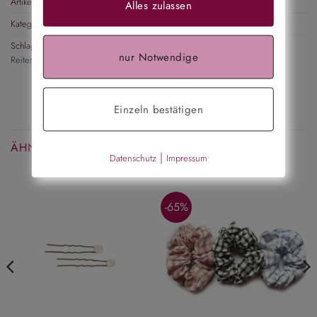
Artikelnummer:
ADV11300095
Alles zulassen
Kategorie:
Haarnadeln, Haarspiralen, Haarcurlies
Schlagwörter:
Oktoberfest
,
Tracht
,
Brautschmuck
,
Kinderhaarschmuck
,
nur Notwendige
Reiterhaarschmuck
,
Hochzeit
Einzeln bestätigen
ÄHNLICHE PRODUKTE
|
Datenschutz
Impressum
-65%