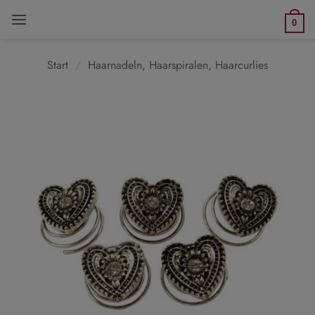
Zum
0
Inhalt
springen
Start
/
Haarnadeln, Haarspiralen, Haarcurlies