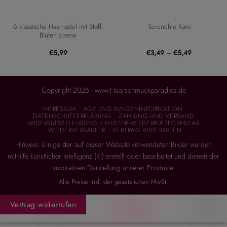
6 klassische Haarnadel mit Stoff-
Scrunchie Karo
Blüten creme
€
5,99
€
3,49
–
€
5,49
Copyright 2026 - www.Haarschmuckparadies.de
IMPRESSUM
AGB UND KUNDENINFORMATION
DATENSCHUTZERKLÄRUNG
ZAHLUNG UND VERSAND
WIDERRUFSBELEHRUNG / MUSTER-WIEDERRUFSFORMULAR
WIEDERVERKÄUFER
VERTRAG WIDERRUFEN
Hinweis: Einige der auf dieser Website verwendeten Bilder wurden
mithilfe künstlicher Intelligenz (KI) erstellt oder bearbeitet und dienen der
inspirativen Darstellung unserer Produkte.
Alle Preise inkl. der gesetzlichen MwSt.
Vertrag widerrufen