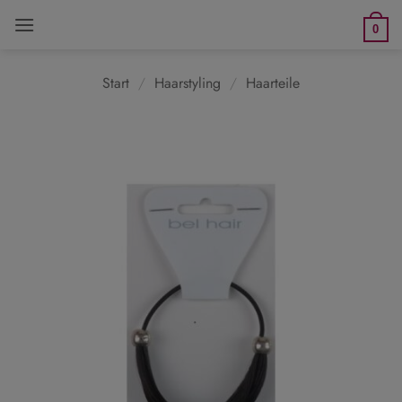
Zum
0
Inhalt
springen
Start
/
Haarstyling
/
Haarteile