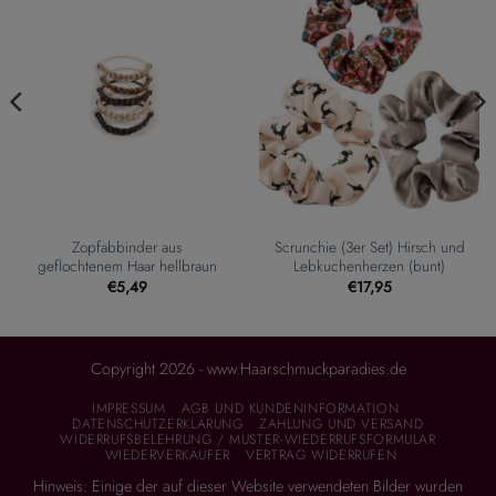
Zopfabbinder aus
Scrunchie (3er Set) Hirsch und
geflochtenem Haar hellbraun
Lebkuchenherzen (bunt)
€
5,49
€
17,95
Copyright 2026 - www.Haarschmuckparadies.de
IMPRESSUM
AGB UND KUNDENINFORMATION
DATENSCHUTZERKLÄRUNG
ZAHLUNG UND VERSAND
WIDERRUFSBELEHRUNG / MUSTER-WIEDERRUFSFORMULAR
WIEDERVERKÄUFER
VERTRAG WIDERRUFEN
Hinweis: Einige der auf dieser Website verwendeten Bilder wurden