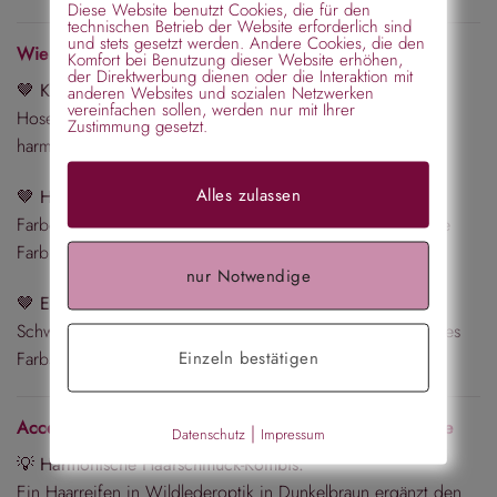
Diese Website benutzt Cookies, die für den
technischen Betrieb der Website erforderlich sind
und stets gesetzt werden. Andere Cookies, die den
Wie kombiniert man Dunkelbraun?
Komfort bei Benutzung dieser Website erhöhen,
der Direktwerbung dienen oder die Interaktion mit
🤎
Klassisch und stilvoll:
Trage den Gürtel zu einer beigen
anderen Websites und sozialen Netzwerken
vereinfachen sollen, werden nur mit Ihrer
Hose und einem cremefarbenen Pullover für einen
Zustimmung gesetzt.
harmonischen, warmen Look.
Alles zulassen
🤎
Herbstliche Eleganz:
Kombiniere ihn mit herbstlichen
Farben wie Rostrot, Senfgelb oder Olivgrün – die perfekte
Farbpalette für die kälteren Tage.
nur Notwendige
🤎
Edler Allrounder:
Dunkelbraun passt hervorragend zu
Schwarz oder Dunkelblau, wenn du ein dezentes, aber edles
Einzeln bestätigen
Farbspiel möchtest.
Accessoires im Einklang: Gürtel, Haarschmuck & Ohrringe
|
Datenschutz
Impressum
💡
Harmonische Haarschmuck-Kombis:
Ein Haarreifen in Wildlederoptik in Dunkelbraun ergänzt den