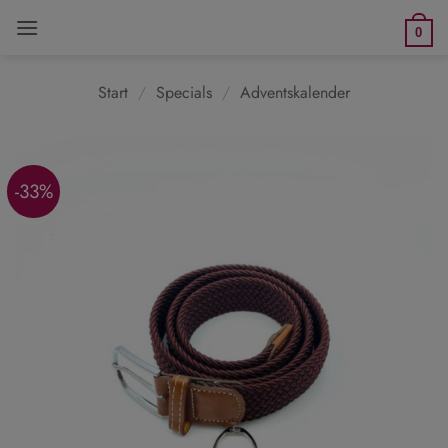
Zum
0
Inhalt
springen
Start
/
Specials
/
Adventskalender
-33%