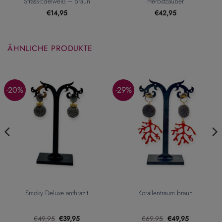
Strass-Edelweiß – braun
Herbstzauber
€
14,95
€
42,95
ÄHNLICHE PRODUKTE
-20%
-29%
Smoky Deluxe anthrazit
Korallentraum braun
Ursprünglicher
Aktueller
Ursprünglicher
Aktueller
€
49,95
€
39,95
€
69,95
€
49,95