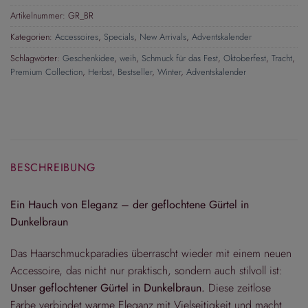
Artikelnummer:
GR_BR
Kategorien:
Accessoires
,
Specials
,
New Arrivals
,
Adventskalender
Schlagwörter:
Geschenkidee
,
weih
,
Schmuck für das Fest
,
Oktoberfest
,
Tracht
,
Premium Collection
,
Herbst
,
Bestseller
,
Winter
,
Adventskalender
BESCHREIBUNG
Ein Hauch von Eleganz – der geflochtene Gürtel in
Dunkelbraun
Das Haarschmuckparadies überrascht wieder mit einem neuen
Accessoire, das nicht nur praktisch, sondern auch stilvoll ist:
Unser geflochtener Gürtel in Dunkelbraun.
Diese zeitlose
Farbe verbindet warme Eleganz mit Vielseitigkeit und macht