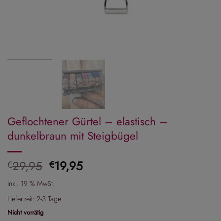
Geflochtener Gürtel – elastisch –
dunkelbraun mit Steigbügel
Ursprünglicher
Aktueller
29,95
19,95
€
€
Preis
Preis
inkl. 19 % MwSt.
war:
ist:
€29,95
€19,95.
Lieferzeit:
2-3 Tage
Nicht vorrätig