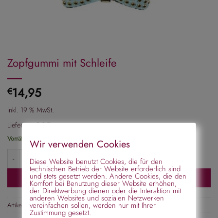
Zopfgummi mit Schleife
14,95
€
inkl. 19 % MwSt.
Lieferzeit:
2-3 Tage
Vorrätig
Wir verwenden Cookies
Zopfgummi mit Schleife Menge
Diese Website benutzt Cookies, die für den
technischen Betrieb der Website erforderlich sind
und stets gesetzt werden. Andere Cookies, die den
In den Warenkorb
Komfort bei Benutzung dieser Website erhöhen,
der Direktwerbung dienen oder die Interaktion mit
anderen Websites und sozialen Netzwerken
vereinfachen sollen, werden nur mit Ihrer
Artikelnummer:
ZBi354-Tu
Zustimmung gesetzt.