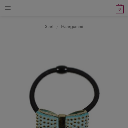
Zum
0
Inhalt
springen
Start
/
Haargummi