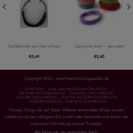
Zopfabbinder aus Haar schwarz
Zopfgummi breit – gemustert
€
5,49
€
3,40
Copyright 2026 - www.Haarschmuckparadies.de
IMPRESSUM
AGB UND KUNDENINFORMATION
DATENSCHUTZERKLÄRUNG
ZAHLUNG UND VERSAND
WIDERRUFSBELEHRUNG / MUSTER-WIEDERRUFSFORMULAR
WIEDERVERKÄUFER
VERTRAG WIDERRUFEN
Hinweis: Einige der auf dieser Website verwendeten Bilder wurden
mithilfe künstlicher Intelligenz (KI) erstellt oder bearbeitet und dienen der
inspirativen Darstellung unserer Produkte.
Alle Preise inkl. der gesetzlichen MwSt.