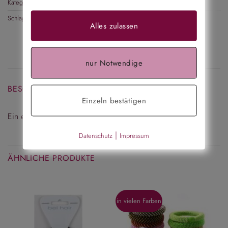
Kategorie:
Haargummi
Schlagwort:
Zopfgummi
Alles zulassen
nur Notwendige
BESCHREIBUNG
Einzeln bestätigen
Ein edles Zopfgummi mit einer zusätzlichen Schleife.
|
Datenschutz
Impressum
ÄHNLICHE PRODUKTE
in vielen Farben