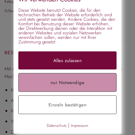
Kategorie:
Duttkissen
Diese Website benutzt Cookies, die für den
Schlagwörter:
Knotenpolster
,
Donut
technischen Betrieb der Website erforderlich sind
und stets gesetzt werden. Andere Cookies, die den
Komfort bei Benutzung dieser Website erhöhen,
der Direktwerbung dienen oder die Interaktion mit
anderen Websites und sozialen Netzwerken
vereinfachen sollen, werden nur mit Ihrer
Zustimmung gesetzt.
BESCHREIBUNG
Alles zulassen
Mit diesem Knotenpolster, blond klein lassen sich modische
Hochsteckfrisuren ganz einfach zaubern.
nur Notwendige
Made in Germany
Atmungsaktiv
Einzeln bestätigen
Mühelos mit Haarnadeln zu befestigen
Waschbar
|
Datenschutz
Impressum
Durchmesser: 80 mm