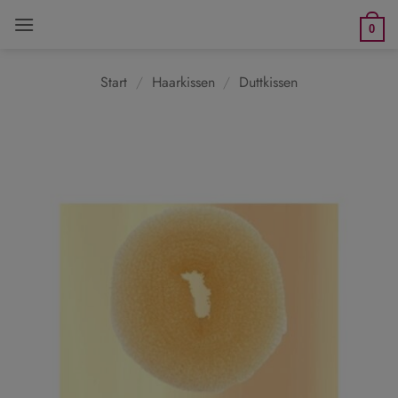
Zum
0
Inhalt
springen
Start
/
Haarkissen
/
Duttkissen