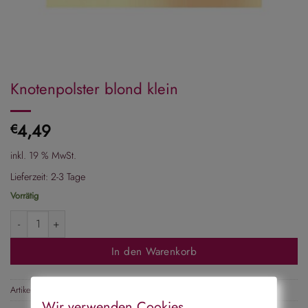
Knotenpolster blond klein
4,49
€
inkl. 19 % MwSt.
Lieferzeit:
2-3 Tage
Vorrätig
Knotenpolster blond klein Menge
In den Warenkorb
Artikelnummer:
100918
Wir verwenden Cookies