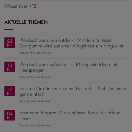
Wissenswert
(15)
AKTUELLE THEMEN
Pferdeschwanz neu entdeckt: Mit dem richtigen
23
Juni
Zopfgummi wird aus einer Alltagsfrisur ein Hingucker
für
Kommentare deaktiviert
Pferdeschwanz
neu
Pferdeschwanz aufwerten – 10 elegante Ideen mit
18
entdeckt:
Juni
Haarspangen
Mit
für
Kommentare deaktiviert
dem
Pferdeschwanz
richtigen
aufwerten
Frisuren für dünnes Haar mit Haarreif – Mehr Volumen
Zopfgummi
17
–
wird
Juni
ganz einfach
10
aus
für
Kommentare deaktiviert
elegante
einer
Frisuren
Ideen
Alltagsfrisur
für
Haarreifen Frisuren: Die schönsten Looks für offene
mit
04
ein
dünnes
Haarspangen
Juni
Haare
Hingucker
Haar
für
Kommentare deaktiviert
mit
Haarreifen
Haarreif