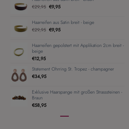
€16,95
€11,95.
Ursprünglicher
Aktueller
€
29,95
€
9,95
Preis
Preis
war:
ist:
Haarreifen aus Satin breit - beige
€29,95
€9,95.
Ursprünglicher
Aktueller
€
29,95
€
9,95
Preis
Preis
war:
ist:
Haarreifen gepolstert mit Applikation 2cm breit -
€29,95
€9,95.
beige
€
12,95
Statement Ohrring St. Tropez - champagner
€
34,95
Exklusive Haarspange mit großen Strasssteinen -
Braun
€
58,95