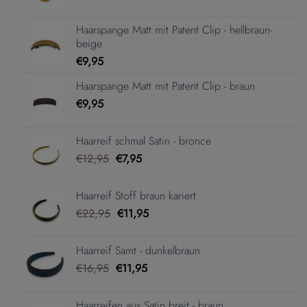
Haarspange Matt mit Patent Clip - hellbraun-
beige
€
9,95
Haarspange Matt mit Patent Clip - braun
€
9,95
Haarreif schmal Satin - bronce
Ursprünglicher
Aktueller
€
12,95
€
7,95
Preis
Preis
war:
ist:
Haarreif Stoff braun kariert
€12,95
€7,95.
Ursprünglicher
Aktueller
€
22,95
€
11,95
Preis
Preis
war:
ist:
Haarreif Samt - dunkelbraun
€22,95
€11,95.
Ursprünglicher
Aktueller
€
16,95
€
11,95
Preis
Preis
war:
ist:
Haarreifen aus Satin breit - braun