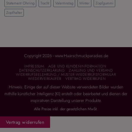
Statement Ohrring
Tracht
Valentinstag
Winter
Zopfgummi
Zopfhalter
Copyright 2026 - www.Haarschmuckparadies.de
IMPRESSUM
AGB UND KUNDENINFORMATION
DATENSCHUTZERKLÄRUNG
ZAHLUNG UND VERSAND
WIDERRUFSBELEHRUNG / MUSTER-WIEDERRUFSFORMULAR
WIEDERVERKÄUFER
VERTRAG WIDERRUFEN
Hinweis: Einige der auf dieser Website verwendeten Bilder wurden
mithilfe künstlicher Intelligenz (KI) erstellt oder bearbeitet und dienen der
inspirativen Darstellung unserer Produkte.
Alle Preise inkl. der gesetzlichen MwSt.
Vertrag widerrufen