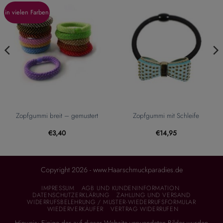
in vielen Farben
Zopfgummi breit – gemustert
Zopfgummi mit Schleife
€
3,40
€
14,95
Copyright 2026 - www.Haarschmuckparadies.de
IMPRESSUM
AGB UND KUNDENINFORMATION
DATENSCHUTZERKLÄRUNG
ZAHLUNG UND VERSAND
WIDERRUFSBELEHRUNG / MUSTER-WIEDERRUFSFORMULAR
WIEDERVERKÄUFER
VERTRAG WIDERRUFEN
Hinweis: Einige der auf dieser Website verwendeten Bilder wurden