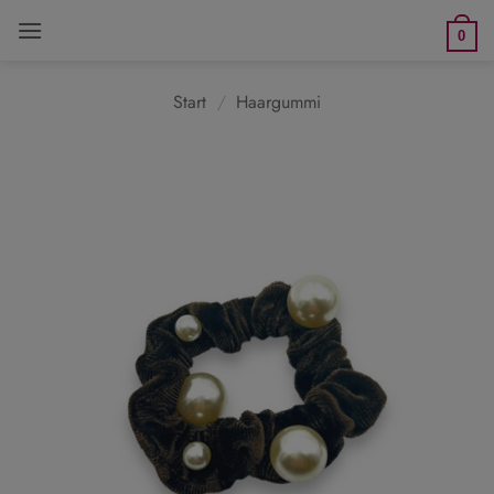
Zum
0
Inhalt
springen
Start
/
Haargummi