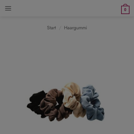
Zum
0
Inhalt
springen
Start
/
Haargummi