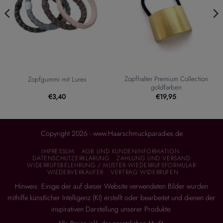
Zopfhalter Premium Collection
Zopfgummi mit Lurex
goldfarben
€
3,40
€
19,95
Copyright 2026 - www.Haarschmuckparadies.de
IMPRESSUM
AGB UND KUNDENINFORMATION
DATENSCHUTZERKLÄRUNG
ZAHLUNG UND VERSAND
WIDERRUFSBELEHRUNG / MUSTER-WIEDERRUFSFORMULAR
WIEDERVERKÄUFER
VERTRAG WIDERRUFEN
Hinweis: Einige der auf dieser Website verwendeten Bilder wurden
mithilfe künstlicher Intelligenz (KI) erstellt oder bearbeitet und dienen der
inspirativen Darstellung unserer Produkte.