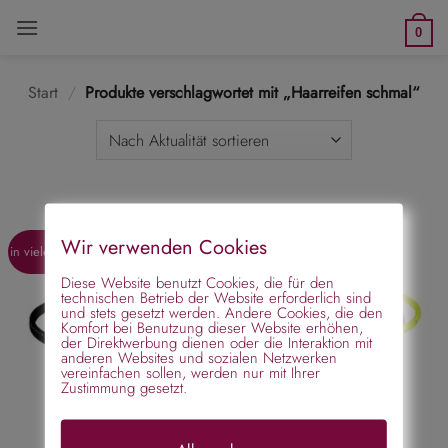
Zum
0
Inhalt
springen
Start
/
Produkte verschlagwortet mit „Haarreifen schmal“
Wir verwenden Cookies
in vielen Farben
in verschiedenen Farben
Diese Website benutzt Cookies, die für den
technischen Betrieb der Website erforderlich sind
und stets gesetzt werden. Andere Cookies, die den
Komfort bei Benutzung dieser Website erhöhen,
der Direktwerbung dienen oder die Interaktion mit
anderen Websites und sozialen Netzwerken
vereinfachen sollen, werden nur mit Ihrer
Zustimmung gesetzt.