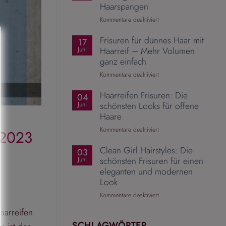
Mit
Haarspangen
dem
für
Kommentare deaktiviert
richtigen
Pferdeschwanz
Zopfgummi
Frisuren für dünnes Haar mit
aufwerten
17
wird
–
Haarreif – Mehr Volumen
Juni
aus
10
ganz einfach
einer
elegante
Alltagsfrisur
für
Kommentare deaktiviert
Ideen
ein
Frisuren
mit
Hingucker
Haarreifen Frisuren: Die
für
04
Haarspangen
dünnes
schönsten Looks für offene
Juni
Haar
Haare
mit
für
Kommentare deaktiviert
 2023
Haarreif
Haarreifen
–
Clean Girl Hairstyles: Die
Frisuren:
03
Mehr
Die
schönsten Frisuren für einen
Juni
Volumen
schönsten
eleganten und modernen
ganz
Looks
einfach
Look
für
für
Kommentare deaktiviert
offene
Clean
Haare
aarreifen
Girl
Hairstyles:
SCHLAGWÖRTER