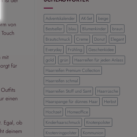
m ist der
Die
schönsten
Frisuren
Adventskalender
AK-Set
beige
für
Form von
einen
Bestseller
blau
Blumenkinder
braun
n Touch
eleganten
Brautschmuck
Creme
Donut
Elegant
und
modernen
Everyday
Frühling
Geschenkidee
Look
 mit
gold
grün
Haarreifen für jeden Anlass
orgt für
Haarreifen Premium Collection
Haarreifen schmal
 Outfits
Haarreifen Stoff und Samt
Haarrüsche
sur einen
Haarspange für dünnes Haar
Herbst
Hochzeit
Homeoffice
t. Egal, ob
Kinderhaarschmuck
Knotenpolster
iht deinem
Knotenringpolster
Kommunion