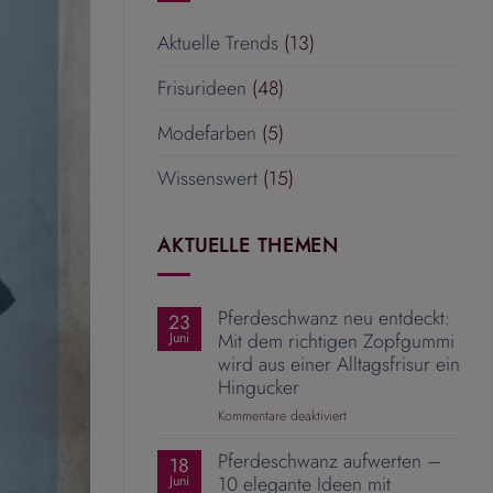
Aktuelle Trends
(13)
Frisurideen
(48)
Modefarben
(5)
Wissenswert
(15)
AKTUELLE THEMEN
Pferdeschwanz neu entdeckt:
23
Mit dem richtigen Zopfgummi
Juni
wird aus einer Alltagsfrisur ein
Hingucker
für
Kommentare deaktiviert
Pferdeschwanz
Pferdeschwanz aufwerten –
neu
18
entdeckt:
10 elegante Ideen mit
Juni