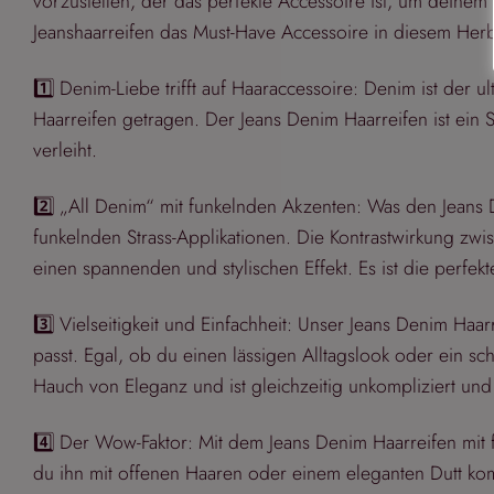
vorzustellen, der das perfekte Accessoire ist, um deinem 
Jeanshaarreifen das Must-Have Accessoire in diesem Herb
1️⃣ Denim-Liebe trifft auf Haaraccessoire: Denim ist der u
Haarreifen getragen. Der Jeans Denim Haarreifen ist ein
verleiht.
2️⃣ „All Denim“ mit funkelnden Akzenten: Was den Jeans 
funkelnden Strass-Applikationen. Die Kontrastwirkung zw
einen spannenden und stylischen Effekt. Es ist die perf
3️⃣ Vielseitigkeit und Einfachheit: Unser Jeans Denim Haarr
passt. Egal, ob du einen lässigen Alltagslook oder ein sch
Hauch von Eleganz und ist gleichzeitig unkompliziert und 
4️⃣ Der Wow-Faktor: Mit dem Jeans Denim Haarreifen mit fu
du ihn mit offenen Haaren oder einem eleganten Dutt kombi