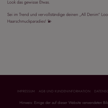
Look das gewisse Etwas.
Sei im Trend und vervollständige deinen „All Denim“ Loo
Haarschmuckparadies! 💫
IMPRESSUM
AGB UND KUNDENINFORMATION
DATENS
Hinweis: Einige der auf dieser Website verwendeten Bilder