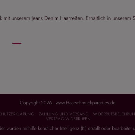
k mit unserem Jeans Denim Haarreifen. Erhältlich in unserem 
Copyright 2026 - www.Haarschmuckparadies.de
CHUTZERKLÄRUNG
ZAHLUNG UND VERSAND
WIDERRUFSBELEHRUN
VERTRAG WIDERRUFEN
 wurden mithilfe künstlicher Intelligenz (KI) erstellt oder bearbeitet