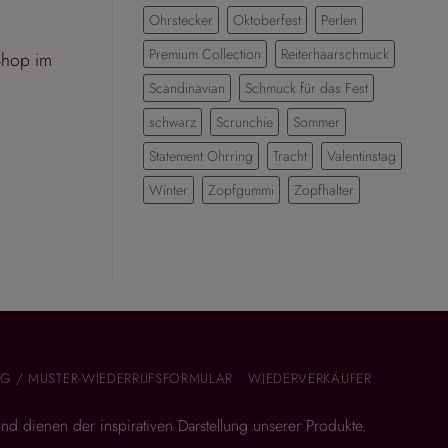
Ohrstecker
Oktoberfest
Perlen
Premium Collection
Reiterhaarschmuck
Shop im
Scandinavian
Schmuck für das Fest
schwarz
Scrunchie
Sommer
Statement Ohrring
Tracht
Valentinstag
Winter
Zopfgummi
Zopfhalter
G / MUSTER-WIEDERRUFSFORMULAR
WIEDERVERKÄUFER
 und dienen der inspirativen Darstellung unserer Produkte.