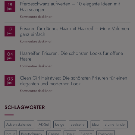
neu
Pferdeschwanz aufwerten – 10 elegante Ideen mit
18
entdeckt:
Juni
Haarspangen
Mit
für
Kommentare deaktiviert
dem
Pferdeschwanz
richtigen
aufwerten
Frisuren für dünnes Haar mit Haarreif – Mehr Volumen
Zopfgummi
17
–
wird
Juni
ganz einfach
10
aus
für
Kommentare deaktiviert
elegante
einer
Frisuren
Ideen
Alltagsfrisur
für
Haarreifen Frisuren: Die schönsten Looks für offene
mit
04
ein
dünnes
Haarspangen
Juni
Haare
Hingucker
Haar
für
Kommentare deaktiviert
mit
Haarreifen
Haarreif
Frisuren:
Clean Girl Hairstyles: Die schönsten Frisuren für einen
–
03
Die
Mehr
Juni
eleganten und modernen Look
schönsten
Volumen
für
Kommentare deaktiviert
Looks
ganz
Clean
für
einfach
Girl
offene
Hairstyles:
SCHLAGWÖRTER
Haare
Die
schönsten
Frisuren
Adventskalender
AK-Set
beige
Bestseller
blau
Blumenkinder
für
einen
braun
Brautschmuck
Creme
Donut
Elegant
Everyday