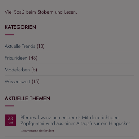
Viel Spaß beim Stöbern und Lesen.
KATEGORIEN
Aktuelle Trends
(13)
Frisurideen
(48)
Modefarben
(5)
Wissenswert
(15)
AKTUELLE THEMEN
Pferdeschwanz neu entdeckt: Mit dem richtigen
23
Juni
Zopfgummi wird aus einer Alltagsfrisur ein Hingucker
für
Kommentare deaktiviert
Pferdeschwanz