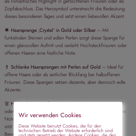
als romantisches Highlight in geflochtenen Frisuren oder als
Zopfabschluss. Das Herzsymbol unterstreicht die Bedeutung
dieses besonderen Tages und setzt einen liebevollen Akzent.
🌟
Haarsprange ‚Crystal‘ in Gold oder Silber
– Mit
funkelnden Steinen und edlen Perlen sorgt diese Spange für
einen glanzvollen Auftritt und verleiht Hochsteckfrisuren oder
offenen Haaren eine festliche Note.
💄
Schlanke Haarsprangen mit Perlen auf Gold
– Ideal für
offene Haare oder als seitlicher Blickfang bei halboffenen
Frisuren. Diese Spangen setzen dezente, aber dennoch edle
Akzente.
👗
Haarreifen in Weiß oder Creme
– Ob aus zartem Stoff
oder Samt, diese Klassiker verleihen dem Look eine elegante
Wir verwenden Cookies
Note und sorgen dafür, dass die Frisur den ganzen Tag gut
Diese Website benutzt Cookies, die für den
sitzt. Besonders praktisch für jüngere Kinder, die viel in
technischen Betrieb der Website erforderlich sind
Bewegung sind.
und stets gesetzt werden. Andere Cookies, die den