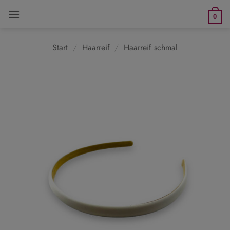
Zum
0
Inhalt
springen
Start
/
Haarreif
/
Haarreif schmal