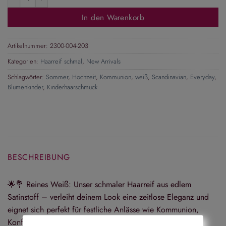
In den Warenkorb
Artikelnummer:
2300-004-203
Kategorien:
Haarreif schmal
,
New Arrivals
Schlagwörter:
Sommer
,
Hochzeit
,
Kommunion
,
weiß
,
Scandinavian
,
Everyday
,
Blumenkinder
,
Kinderhaarschmuck
BESCHREIBUNG
🌟💐
Reines Weiß: Unser schmaler Haarreif aus edlem
Satinstoff – verleiht deinem Look eine zeitlose Eleganz und
eignet sich perfekt für festliche Anlässe wie Kommunion,
Konfirmation und als Accessoire für Blumenkinder!
💐🌟