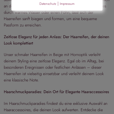
|
Datenschutz
Impressum
an deine Kopfform anpassen. Mithilfe von Erwärmung, sei es
durch warmes Wasser oder einen Föhn, lässt sich der
Haarreifen sanft biegen und formen, um eine bequeme
Passform zu erreichen.
Zeitlose Eleganz für jeden Anlass: Der Haarreifen, der deinen
Look komplettiert
Unser schmaler Haarreifen in Beige mit Hornoptik verleiht
deinem Styling eine zeitlose Eleganz. Egal ob im Alltag, bei
besonderen Ereignissen oder festlichen Anlässen – dieser
Haarreifen ist vielseitig einsetzbar und verleiht deinem Look
eine klassische Note.
Haarschmuckparadies: Dein Ort für Elegante Haaraccessoires
Im Haarschmuckparadies findest du eine exklusive Auswahl an
Haaraccessoires, die deinen Look aufwerten. Entdecke die