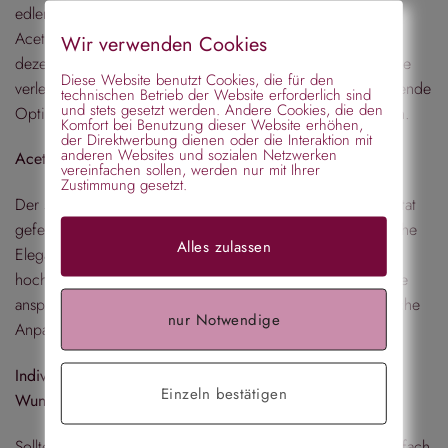
edlem Beige mit Hornoptik, gefertigt aus hochwertigem
Acetat. Mit einer Breite von 1 cm ist dieser Haarreifen ein
Wir verwenden Cookies
dezentes Accessoire, das deinem Look eine klassische Note
Diese Website benutzt Cookies, die für den
verleiht. Das Acetat-Material bietet nicht nur eine ansprechende
technischen Betrieb der Website erforderlich sind
und stets gesetzt werden. Andere Cookies, die den
Optik, sondern auch individuelle Anpassungsmöglichkeiten.
Komfort bei Benutzung dieser Website erhöhen,
der Direktwerbung dienen oder die Interaktion mit
anderen Websites und sozialen Netzwerken
Acetat: Stilvolle Vielseitigkeit
vereinfachen sollen, werden nur mit Ihrer
Zustimmung gesetzt.
Der schmale Haarreifen in Beige mit Hornoptik ist aus Acetat
gefertigt, einem vielseitigen Material, das für seine natürliche
Alles zulassen
Eleganz und flexible Anpassung bekannt ist. Dieses
hochwertige Material verleiht dem Haarreifen nicht nur eine
ansprechende Hornoptik, sondern erlaubt auch eine einfache
nur Notwendige
Anpassung für optimalen Tragekomfort.
Individuelle Anpassung: Perfekte Passform nach deinem
Einzeln bestätigen
Wunsch
Sollte der Haarreifen nicht perfekt sitzen, kannst du ihn einfach