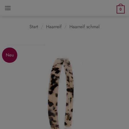
Zum
0
Inhalt
springen
Start
/
Haarreif
/
Haarreif schmal
Neu