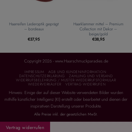
Haarreifen Lederoptik geprägt
Haarklammer mittel – Premium
– bordeaux
Collection mit Dekor –
beige/gold
€
37,95
€
38,95
Copyright 2026 - www.Haarschmuckparadies.de
IMPRESSUM
AGB UND KUNDENINFORMATION
DATENSCHUTZERKLÄRUNG
ZAHLUNG UND VERSAND
WIDERRUFSBELEHRUNG / MUSTER-WIEDERRUFSFORMULAR
WIEDERVERKÄUFER
VERTRAG WIDERRUFEN
Hinweis: Einige der auf dieser Website verwendeten Bilder wurden
mithilfe künstlicher Intelligenz (KI) erstellt oder bearbeitet und dienen der
inspirativen Darstellung unserer Produkte.
Alle Preise inkl. der gesetzlichen MwSt.
Vertrag widerrufen