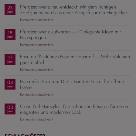
Pferdeschwanz neu entdeckt: Mit dem richtigen
23
Juni
Zopfgummi wird aus einer Alltagsfrisur ein Hingucker
für
Kommentare deaktiviert
Pferdeschwanz
neu
Pferdeschwanz aufwerten – 10 elegante Ideen mit
18
entdeckt:
Juni
Haarspangen
Mit
für
Kommentare deaktiviert
dem
Pferdeschwanz
richtigen
aufwerten
Frisuren für dünnes Haar mit Haarreif – Mehr Volumen
Zopfgummi
17
–
wird
Juni
ganz einfach
10
aus
für
Kommentare deaktiviert
elegante
einer
Frisuren
Ideen
Alltagsfrisur
für
Haarreifen Frisuren: Die schönsten Looks für offene
mit
04
ein
dünnes
Haarspangen
Juni
Haare
Hingucker
Haar
für
Kommentare deaktiviert
mit
Haarreifen
Haarreif
Frisuren:
Clean Girl Hairstyles: Die schönsten Frisuren für einen
–
03
Die
Mehr
Juni
eleganten und modernen Look
schönsten
Volumen
für
Kommentare deaktiviert
Looks
ganz
Clean
für
einfach
Girl
offene
Hairstyles:
Haare