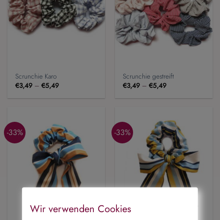
Scrunchie Karo
Scrunchie gestreift
€
3,49
–
€
5,49
€
3,49
–
€
5,49
-33%
-33%
Wir verwenden Cookies