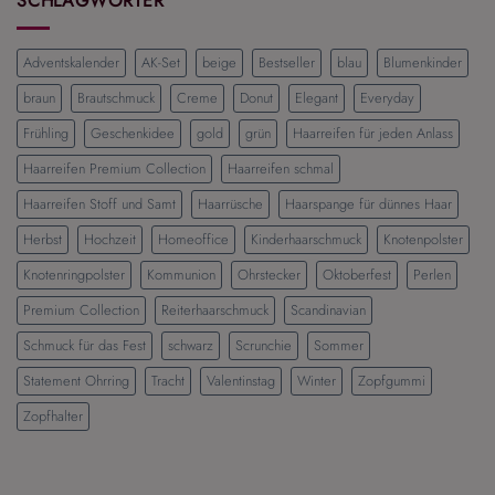
SCHLAGWÖRTER
Die
schönsten
Frisuren
Adventskalender
AK-Set
beige
Bestseller
blau
Blumenkinder
für
einen
braun
Brautschmuck
Creme
Donut
Elegant
Everyday
eleganten
und
Frühling
Geschenkidee
gold
grün
Haarreifen für jeden Anlass
modernen
Look
Haarreifen Premium Collection
Haarreifen schmal
Haarreifen Stoff und Samt
Haarrüsche
Haarspange für dünnes Haar
Herbst
Hochzeit
Homeoffice
Kinderhaarschmuck
Knotenpolster
Knotenringpolster
Kommunion
Ohrstecker
Oktoberfest
Perlen
Premium Collection
Reiterhaarschmuck
Scandinavian
Schmuck für das Fest
schwarz
Scrunchie
Sommer
Statement Ohrring
Tracht
Valentinstag
Winter
Zopfgummi
Zopfhalter