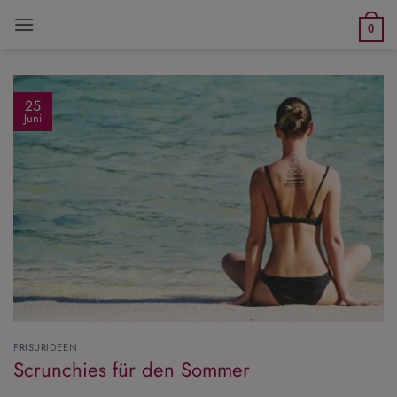
Zum
0
Inhalt
springen
25
Juni
FRISURIDEEN
Scrunchies für den Sommer