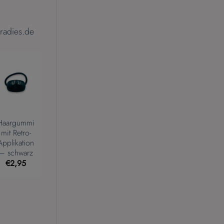
radies.de
Haargummi
mit Retro-
Applikation
– schwarz
€
2,95