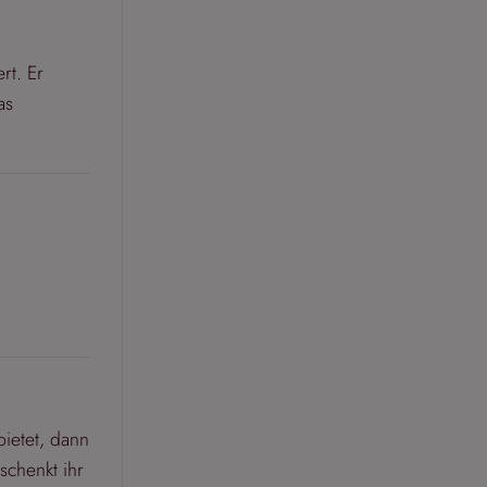
rt. Er
as
ietet, dann
schenkt ihr