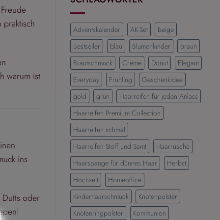
Die
e Freude
schönsten
 praktisch
Frisuren
Adventskalender
AK-Set
beige
für
einen
Bestseller
blau
Blumenkinder
braun
eleganten
en
Brautschmuck
Creme
Donut
Elegant
und
modernen
ch warum ist
Everyday
Frühling
Geschenkidee
Look
gold
grün
Haarreifen für jeden Anlass
Haarreifen Premium Collection
Haarreifen schmal
einen
Haarreifen Stoff und Samt
Haarrüsche
muck ins
Haarspange für dünnes Haar
Herbst
Hochzeit
Homeoffice
 Dutts oder
Kinderhaarschmuck
Knotenpolster
iepen!
Knotenringpolster
Kommunion