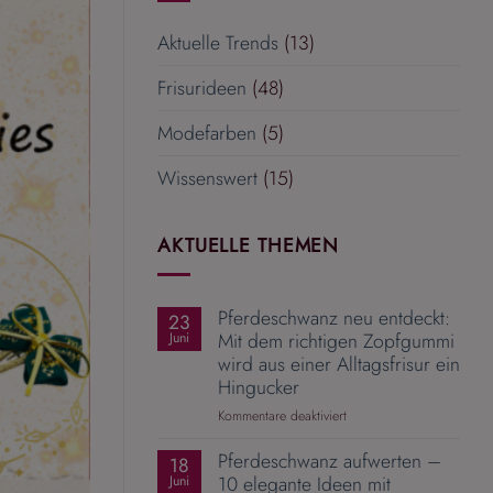
Aktuelle Trends
(13)
Frisurideen
(48)
Modefarben
(5)
Wissenswert
(15)
AKTUELLE THEMEN
Pferdeschwanz neu entdeckt:
23
Mit dem richtigen Zopfgummi
Juni
wird aus einer Alltagsfrisur ein
Hingucker
für
Kommentare deaktiviert
Pferdeschwanz
Pferdeschwanz aufwerten –
neu
18
entdeckt:
10 elegante Ideen mit
Juni