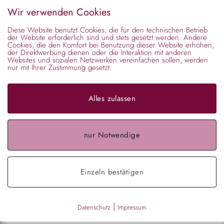
Wir verwenden Cookies
 jeden Tag
Diese Website benutzt Cookies, die für den technischen Betrieb
der Website erforderlich sind und stets gesetzt werden. Andere
Cookies, die den Komfort bei Benutzung dieser Website erhöhen,
en und haben dabei natürlich keine Zeit, sich um ihre Frisur 
der Direktwerbung dienen oder die Interaktion mit anderen
Websites und sozialen Netzwerken vereinfachen sollen, werden
hmuck hält.
nur mit Ihrer Zustimmung gesetzt.
st bei den wildesten Abenteuern nicht zu verrutschen. Egal o
Alles zulassen
ur die passende Lösung.
nur Notwendige
bunten Haarspangen, glitzernden Clips oder niedlichen Schlei
Einzeln bestätigen
te Designs.
|
Datenschutz
Impressum
re, stylische Varianten, die zu jedem Outfit passen – auch zu