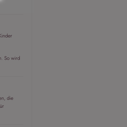
Kinder
n. So wird
en, die
ür