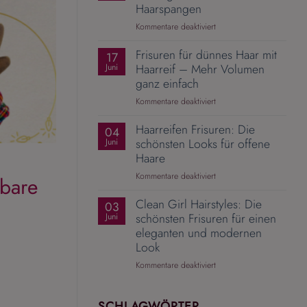
Mit
Haarspangen
dem
für
Kommentare deaktiviert
richtigen
Pferdeschwanz
Zopfgummi
Frisuren für dünnes Haar mit
aufwerten
17
wird
–
Haarreif – Mehr Volumen
Juni
aus
10
ganz einfach
einer
elegante
Alltagsfrisur
für
Kommentare deaktiviert
Ideen
ein
Frisuren
mit
Hingucker
Haarreifen Frisuren: Die
für
04
Haarspangen
dünnes
schönsten Looks für offene
Juni
Haar
Haare
mit
für
Kommentare deaktiviert
bare
Haarreif
Haarreifen
–
Clean Girl Hairstyles: Die
Frisuren:
03
Mehr
Die
schönsten Frisuren für einen
Juni
Volumen
schönsten
eleganten und modernen
ganz
Looks
einfach
Look
für
für
Kommentare deaktiviert
offene
Clean
Haare
Girl
Hairstyles:
SCHLAGWÖRTER