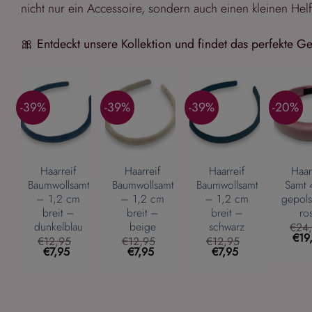
nicht nur ein Accessoire, sondern auch einen kleinen Helf
🎀
Entdeckt unsere Kollektion und findet das perfekte G
-39%
-39%
-39%
-20%
Haarreif
Haarreif
Haarreif
Haar
Baumwollsamt
Baumwollsamt
Baumwollsamt
Samt 
– 1,2 cm
– 1,2 cm
– 1,2 cm
gepols
breit –
breit –
breit –
ro
dunkelblau
beige
schwarz
€
24
Ursp
€
19
€
12,95
€
12,95
€
12,95
Prei
Ursprünglicher
Aktueller
Ursprünglicher
Aktueller
Ursprünglicher
Aktueller
€
7,95
€
7,95
€
7,95
war:
Preis
Preis
Preis
Preis
Preis
Preis
€24
war:
ist:
war:
ist:
war:
ist:
€12,95
€7,95.
€12,95
€7,95.
€12,95
€7,95.