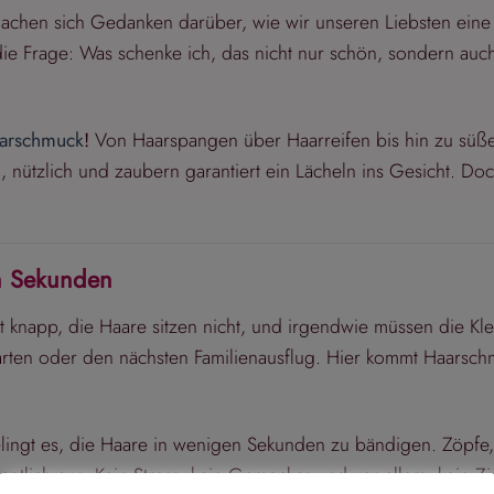
 machen sich Gedanken darüber, wie wir unseren Liebsten ein
die Frage: Was schenke ich, das nicht nur schön, sondern auch
arschmuck
!
Von Haarspangen über Haarreifen bis hin zu süß
, nützlich und zaubern garantiert ein Lächeln ins Gesicht. Do
in Sekunden
st knapp, die Haare sitzen nicht, und irgendwie müssen die Kl
arten oder den nächsten Familienausflug. Hier kommt Haarsch
ingt es, die Haare in wenigen Sekunden zu bändigen. Zöpfe,
dentlich aus. Kein Stress, kein Gemecker und vor allem: kein Z