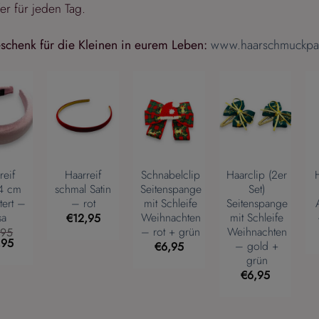
er für jeden Tag.
eschenk für die Kleinen in eurem Leben:
www.haarschmuckpa
reif
Haarreif
Schnabelclip
Haarclip (2er
4 cm
schmal Satin
Seitenspange
Set)
tert –
– rot
mit Schleife
Seitenspange
sa
Weihnachten
mit Schleife
€
12,95
– rot + grün
Weihnachten
,95
rünglicher
Aktueller
,95
– gold +
€
6,95
s
Preis
grün
ist:
,95
€19,95.
€
6,95