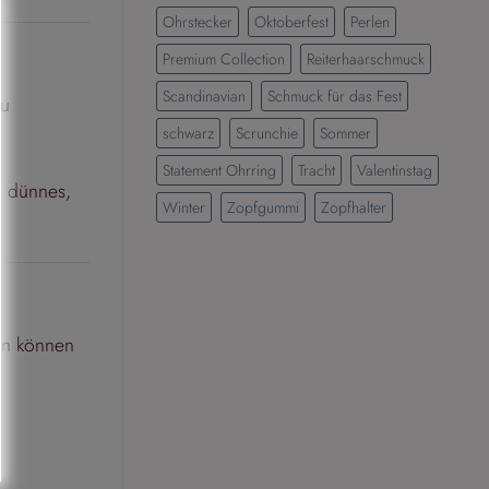
Ohrstecker
Oktoberfest
Perlen
Premium Collection
Reiterhaarschmuck
Scandinavian
Schmuck für das Fest
zu
schwarz
Scrunchie
Sommer
Statement Ohrring
Tracht
Valentinstag
b dünnes,
Winter
Zopfgummi
Zopfhalter
fen können