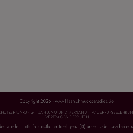
Copyright 2026 - www.Haarschmuckparadies.de
CHUTZERKLÄRUNG
ZAHLUNG UND VERSAND
WIDERRUFSBELEHRUN
VERTRAG WIDERRUFEN
 wurden mithilfe künstlicher Intelligenz (KI) erstellt oder bearbeitet