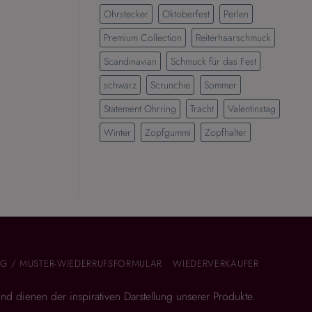
Ohrstecker
Oktoberfest
Perlen
Premium Collection
Reiterhaarschmuck
Scandinavian
Schmuck für das Fest
schwarz
Scrunchie
Sommer
Statement Ohrring
Tracht
Valentinstag
Winter
Zopfgummi
Zopfhalter
G / MUSTER-WIEDERRUFSFORMULAR
WIEDERVERKÄUFER
 und dienen der inspirativen Darstellung unserer Produkte.