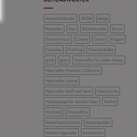
Die
schönsten
Frisuren
Adventskalender
AK-Set
beige
für
einen
Bestseller
blau
Blumenkinder
braun
eleganten
Brautschmuck
Creme
Donut
Elegant
und
modernen
Everyday
Frühling
Geschenkidee
Look
gold
grün
Haarreifen für jeden Anlass
Haarreifen Premium Collection
Haarreifen schmal
Haarreifen Stoff und Samt
Haarrüsche
Haarspange für dünnes Haar
Herbst
Hochzeit
Homeoffice
Kinderhaarschmuck
Knotenpolster
Knotenringpolster
Kommunion