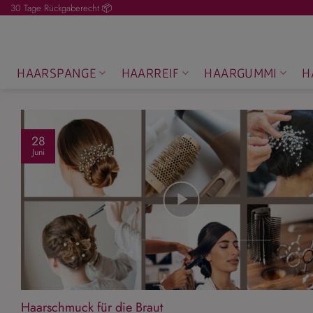
Zum
30 Tage Rückgaberecht 📦
Inhalt
springen
HAARSPANGE
HAARREIF
HAARGUMMI
H
28
Juni
Haarschmuck für die Braut