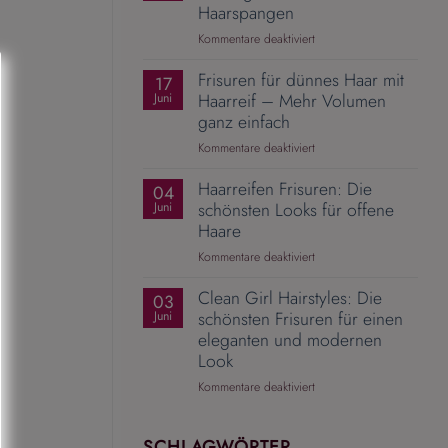
Mit
Haarspangen
dem
für
Kommentare deaktiviert
richtigen
Pferdeschwanz
Zopfgummi
Frisuren für dünnes Haar mit
aufwerten
17
wird
–
Haarreif – Mehr Volumen
Juni
aus
10
ganz einfach
einer
elegante
Alltagsfrisur
für
Kommentare deaktiviert
Ideen
ein
Frisuren
mit
Hingucker
Haarreifen Frisuren: Die
für
04
Haarspangen
dünnes
schönsten Looks für offene
Juni
Haar
Haare
mit
für
Kommentare deaktiviert
Haarreif
Haarreifen
–
Clean Girl Hairstyles: Die
Frisuren:
03
Mehr
Die
schönsten Frisuren für einen
Juni
Volumen
schönsten
eleganten und modernen
ganz
Looks
einfach
Look
für
für
Kommentare deaktiviert
offene
Clean
Haare
Girl
Hairstyles:
SCHLAGWÖRTER