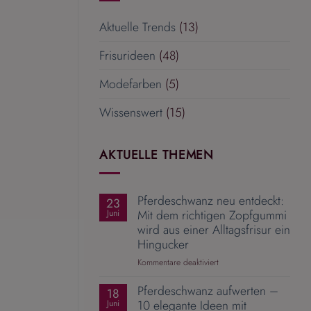
Aktuelle Trends
(13)
Frisurideen
(48)
Modefarben
(5)
Wissenswert
(15)
AKTUELLE THEMEN
Pferdeschwanz neu entdeckt:
23
Mit dem richtigen Zopfgummi
Juni
wird aus einer Alltagsfrisur ein
Hingucker
für
Kommentare deaktiviert
Pferdeschwanz
Pferdeschwanz aufwerten –
neu
18
entdeckt:
10 elegante Ideen mit
Juni