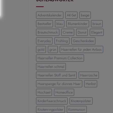
Die
schönsten
Frisuren
Adventskalender
AK-Set
beige
für
einen
Bestseller
blau
Blumenkinder
braun
eleganten
Brautschmuck
Creme
Donut
Elegant
und
modernen
Everyday
Frühling
Geschenkidee
Look
gold
grün
Haarreifen für jeden Anlass
Haarreifen Premium Collection
Haarreifen schmal
Haarreifen Stoff und Samt
Haarrüsche
Haarspange für dünnes Haar
Herbst
Hochzeit
Homeoffice
Kinderhaarschmuck
Knotenpolster
Knotenringpolster
Kommunion