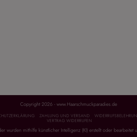
Copyright 2026 - www.Haarschmuckparadies.de
CHUTZERKLÄRUNG
ZAHLUNG UND VERSAND
WIDERRUFSBELEHRUN
VERTRAG WIDERRUFEN
 wurden mithilfe künstlicher Intelligenz (KI) erstellt oder bearbeitet