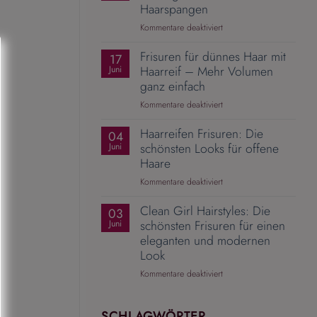
Mit
Haarspangen
dem
für
Kommentare deaktiviert
richtigen
Pferdeschwanz
Zopfgummi
Frisuren für dünnes Haar mit
aufwerten
17
wird
–
Haarreif – Mehr Volumen
Juni
aus
10
ganz einfach
einer
elegante
Alltagsfrisur
für
Kommentare deaktiviert
Ideen
ein
Frisuren
mit
Hingucker
Haarreifen Frisuren: Die
für
04
Haarspangen
dünnes
schönsten Looks für offene
Juni
Haar
Haare
mit
für
Kommentare deaktiviert
Haarreif
Haarreifen
–
Clean Girl Hairstyles: Die
Frisuren:
03
Mehr
Die
schönsten Frisuren für einen
Juni
Volumen
schönsten
eleganten und modernen
ganz
Looks
einfach
Look
für
für
Kommentare deaktiviert
offene
Clean
Haare
Girl
Hairstyles:
SCHLAGWÖRTER