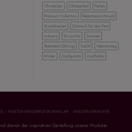
Ohrstecker
Oktoberfest
Perlen
Premium Collection
Reiterhaarschmuck
Scandinavian
Schmuck für das Fest
schwarz
Scrunchie
Sommer
Statement Ohrring
Tracht
Valentinstag
Winter
Zopfgummi
Zopfhalter
G / MUSTER-WIEDERRUFSFORMULAR
WIEDERVERKÄUFER
 und dienen der inspirativen Darstellung unserer Produkte.