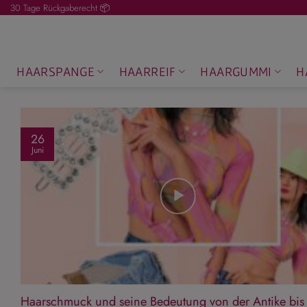
Zum
30 Tage Rückgaberecht 📦
Inhalt
springen
HAARSPANGE
HAARREIF
HAARGUMMI
H
26
Juni
Haarschmuck und seine Bedeutung von der Antike bis