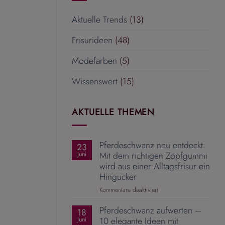
Aktuelle Trends
(13)
Frisurideen
(48)
Modefarben
(5)
Wissenswert
(15)
AKTUELLE THEMEN
Pferdeschwanz neu entdeckt:
23
Mit dem richtigen Zopfgummi
Juni
wird aus einer Alltagsfrisur ein
Hingucker
für
Kommentare deaktiviert
Pferdeschwanz
Pferdeschwanz aufwerten –
neu
18
entdeckt:
10 elegante Ideen mit
Juni