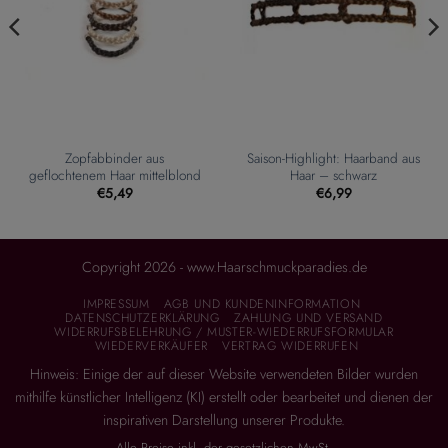
Zopfabbinder aus
Saison-Highlight: Haarband aus
geflochtenem Haar mittelblond
Haar – schwarz
€
5,49
€
6,99
Copyright 2026 - www.Haarschmuckparadies.de
IMPRESSUM
AGB UND KUNDENINFORMATION
DATENSCHUTZERKLÄRUNG
ZAHLUNG UND VERSAND
WIDERRUFSBELEHRUNG / MUSTER-WIEDERRUFSFORMULAR
WIEDERVERKÄUFER
VERTRAG WIDERRUFEN
Hinweis: Einige der auf dieser Website verwendeten Bilder wurden
mithilfe künstlicher Intelligenz (KI) erstellt oder bearbeitet und dienen der
inspirativen Darstellung unserer Produkte.
Alle Preise inkl. der gesetzlichen MwSt.