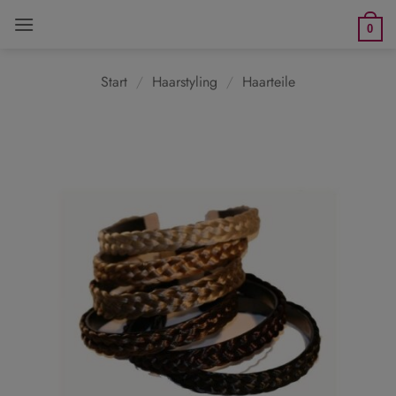
Zum
0
Inhalt
springen
Start
/
Haarstyling
/
Haarteile