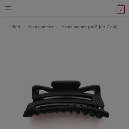
Zum
0
Inhalt
springen
Start
/
Haarklammer
/
Haarklammer groß (ab 7 cm)