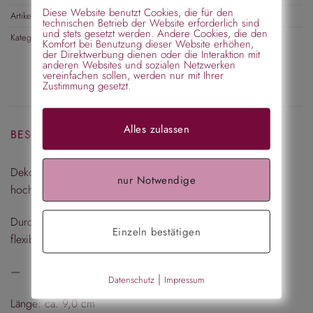
Diese Website benutzt Cookies, die für den
Artikelnummer:
199369
technischen Betrieb der Website erforderlich sind
und stets gesetzt werden. Andere Cookies, die den
Kategorien:
Haarklammer
,
Haarklammer groß (ab 7 cm)
Komfort bei Benutzung dieser Website erhöhen,
der Direktwerbung dienen oder die Interaktion mit
anderen Websites und sozialen Netzwerken
vereinfachen sollen, werden nur mit Ihrer
Zustimmung gesetzt.
Alles zulassen
BESCHREIBUNG
Dekorative große Wasserwellklammmer in schwarz aus
nur Notwendige
hochwertigem Kunststoff.
Durch die spezielle Struktur passt sich die Klammer ganz
Einzeln bestätigen
flexibel der Frisur an, ohne zu drücken.
—
|
Datenschutz
Impressum
Länge: ca. 9,0 cm