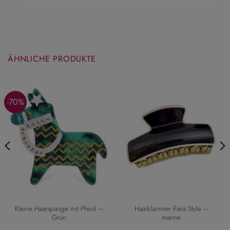
ÄHNLICHE PRODUKTE
-70%
Kleine Haarspange mit Pferd –
Haarklammer Paris Style –
Grün
marine