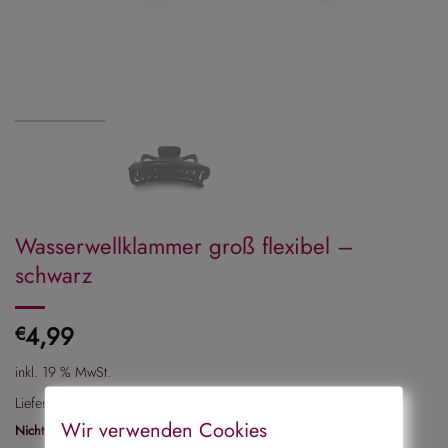
Wasserwellklammer groß flexibel –
schwarz
4,99
€
inkl. 19 % MwSt.
Lieferzeit:
2-3 Tage
Wir verwenden Cookies
Nicht vorrätig