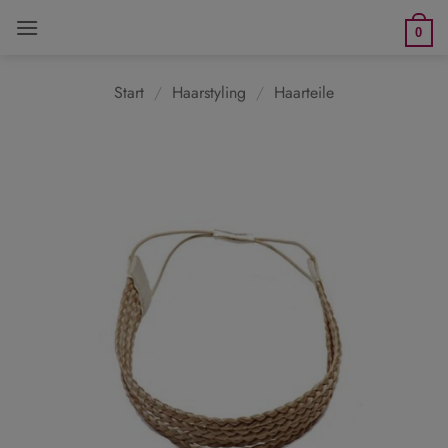
Zum
0
Inhalt
springen
Start
/
Haarstyling
/
Haarteile