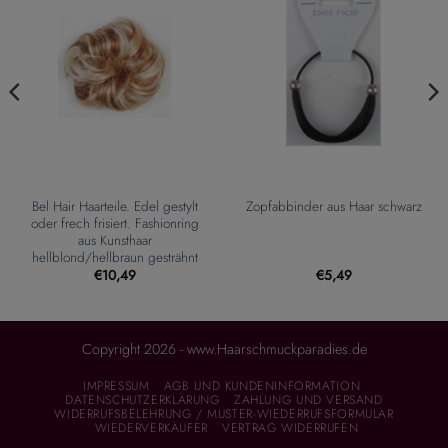
Bel Hair Haarteile. Edel gestylt
Zopfabbinder aus Haar schwarz
oder frech frisiert. Fashionring
aus Kunsthaar
hellblond/hellbraun gesträhnt
€
10,49
€
5,49
Copyright 2026 - www.Haarschmuckparadies.de
IMPRESSUM
AGB UND KUNDENINFORMATION
DATENSCHUTZERKLÄRUNG
ZAHLUNG UND VERSAND
WIDERRUFSBELEHRUNG / MUSTER-WIEDERRUFSFORMULAR
WIEDERVERKÄUFER
VERTRAG WIDERRUFEN