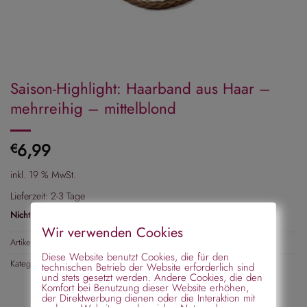
Saison-Highlight: Haarband aus Haar –
mehrreihig – mittelblond
6,99
€
inkl. 19 % MwSt.
Lieferzeit:
2-3 Tage
Nicht vorrätig
Wir verwenden Cookies
Artikelnummer:
174691 mittelblond
Diese Website benutzt Cookies, die für den
Kategorien:
Haarteile
,
Haarband
technischen Betrieb der Website erforderlich sind
und stets gesetzt werden. Andere Cookies, die den
Komfort bei Benutzung dieser Website erhöhen,
der Direktwerbung dienen oder die Interaktion mit