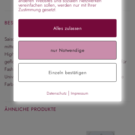
anderen Websites und sozialen Netzwerken
vereinfachen sollen, werden nur mit Ihrer
Zustimmung gesetzt.
BESCHREIBUNG
Alles zulassen
Saison-Highlight: Haarband aus Haar – mehrreihig –
mittelblond. Wir freuen uns, Ihnen unser neues Saison-
nur Notwendige
Highlight vorstellen zu dürfen. Dieses Haarband aus
geflochtenem Haar mehrreihig ist ein absolutes Must-Have für
Fashion Victims. Ein extravagantes Styling ist garantiert.
Einzeln bestätigen
Universalgröße durch flexibles Gummi. Bitte wählen Sie Ihre
Farbe aus:
|
Datenschutz
Impressum
ÄHNLICHE PRODUKTE