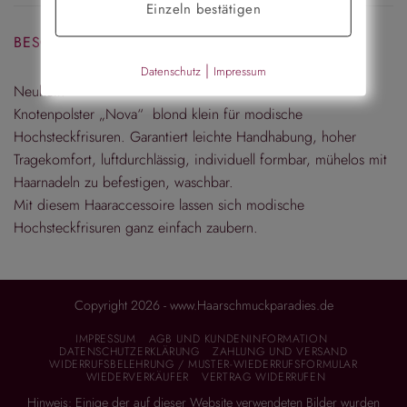
Einzeln bestätigen
BESCHREIBUNG
|
Datenschutz
Impressum
Neuheit!
Knotenpolster „Nova“ blond klein für modische
Hochsteckfrisuren. Garantiert leichte Handhabung, hoher
Tragekomfort, luftdurchlässig, individuell formbar, mühelos mit
Haarnadeln zu befestigen, waschbar.
Mit diesem Haaraccessoire lassen sich modische
Hochsteckfrisuren ganz einfach zaubern.
Copyright 2026 - www.Haarschmuckparadies.de
IMPRESSUM
AGB UND KUNDENINFORMATION
DATENSCHUTZERKLÄRUNG
ZAHLUNG UND VERSAND
WIDERRUFSBELEHRUNG / MUSTER-WIEDERRUFSFORMULAR
WIEDERVERKÄUFER
VERTRAG WIDERRUFEN
Hinweis: Einige der auf dieser Website verwendeten Bilder wurden