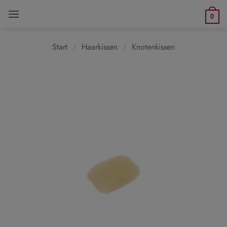
Zum
0
Inhalt
springen
Start
/
Haarkissen
/
Knotenkissen