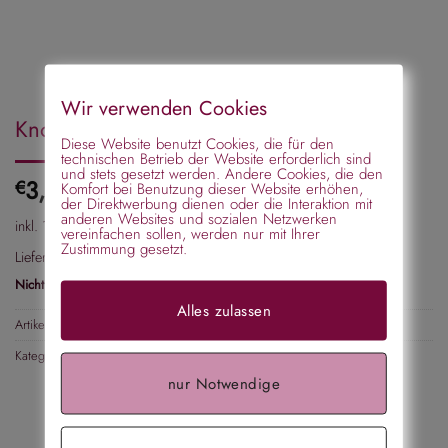
Wir verwenden Cookies
Knotenpolster „Nova“ blond klein
Diese Website benutzt Cookies, die für den
technischen Betrieb der Website erforderlich sind
und stets gesetzt werden. Andere Cookies, die den
3,99
€
Komfort bei Benutzung dieser Website erhöhen,
der Direktwerbung dienen oder die Interaktion mit
anderen Websites und sozialen Netzwerken
inkl. 19 % MwSt.
vereinfachen sollen, werden nur mit Ihrer
Zustimmung gesetzt.
Lieferzeit:
2-3 Tage
Nicht vorrätig
Alles zulassen
Artikelnummer:
180520
Kategorie:
Knotenkissen
nur Notwendige