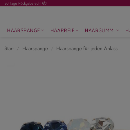
Zum
30 Tage Rückgaberecht 📦
Inhalt
springen
HAARSPANGE
HAARREIF
HAARGUMMI
H
Start
/
Haarspange
/
Haarspange für jeden Anlass