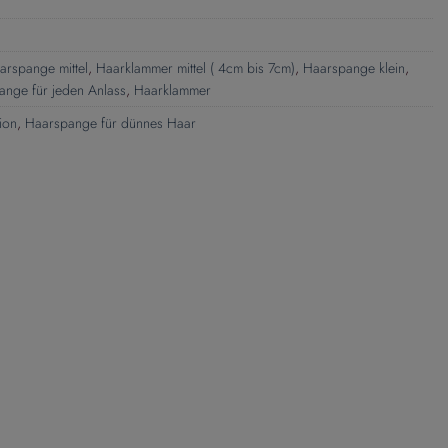
arspange mittel
,
Haarklammer mittel ( 4cm bis 7cm)
,
Haarspange klein
,
ange für jeden Anlass
,
Haarklammer
ion
,
Haarspange für dünnes Haar