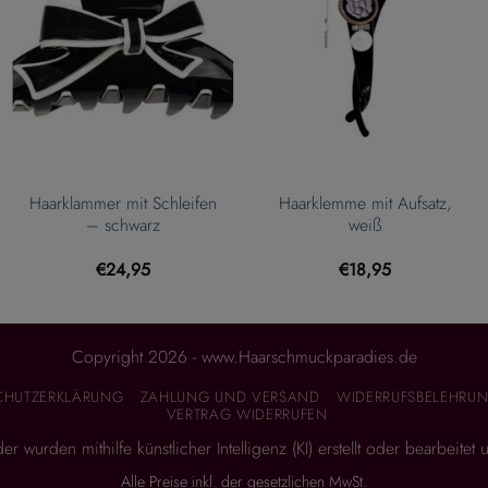
Haarklammer mit Schleifen
Haarklemme mit Aufsatz,
– schwarz
weiß
€
24,95
€
18,95
Copyright 2026 - www.Haarschmuckparadies.de
CHUTZERKLÄRUNG
ZAHLUNG UND VERSAND
WIDERRUFSBELEHRUN
VERTRAG WIDERRUFEN
 wurden mithilfe künstlicher Intelligenz (KI) erstellt oder bearbeitet
Alle Preise inkl. der gesetzlichen MwSt.