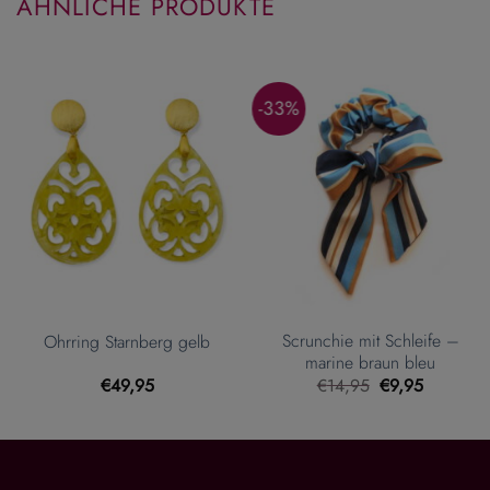
ÄHNLICHE PRODUKTE
-33%
Scrunchie mit Schleife –
Ohrring Starnberg gelb
marine braun bleu
Ursprünglicher
Aktueller
€
49,95
€
14,95
€
9,95
Preis
Preis
war:
ist:
€14,95
€9,95.