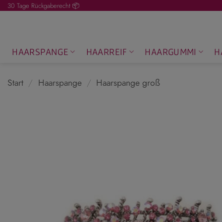
Zum
30 Tage Rückgaberecht 📦
Inhalt
springen
HAARSPANGE
HAARREIF
HAARGUMMI
H
Start
/
Haarspange
/
Haarspange groß