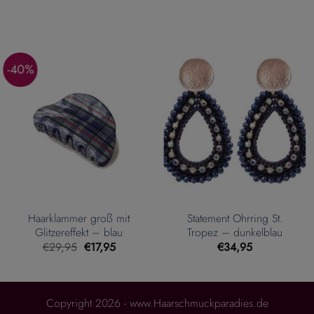
-40%
Haarklammer groß mit
Statement Ohrring St.
Glitzereffekt – blau
Tropez – dunkelblau
Ursprünglicher
Aktueller
€
29,95
€
17,95
€
34,95
Preis
Preis
war:
ist:
€29,95
€17,95.
Copyright 2026 - www.Haarschmuckparadies.de