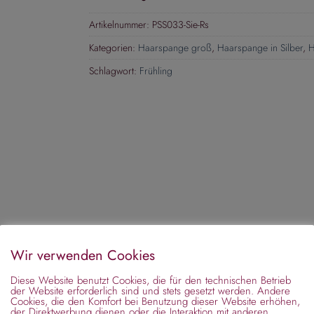
Artikelnummer:
PSS033-Sie-Rs
Kategorien:
Haarspange groß
,
Haarspange in Silber
,
H
Schlagwort:
Frühling
Wir verwenden Cookies
Diese Website benutzt Cookies, die für den technischen Betrieb
der Website erforderlich sind und stets gesetzt werden. Andere
Cookies, die den Komfort bei Benutzung dieser Website erhöhen,
der Direktwerbung dienen oder die Interaktion mit anderen