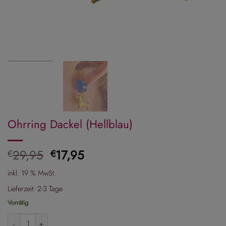
Ohrring Dackel (Hellblau)
Ursprünglicher
Aktueller
29,95
17,95
€
€
Preis
Preis
inkl. 19 % MwSt.
war:
ist:
€29,95
€17,95.
Lieferzeit:
2-3 Tage
Vorrätig
Ohrring Dackel (Hellblau) Menge