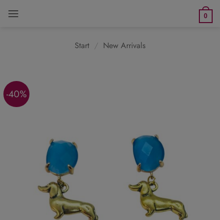
Zum
0
Inhalt
springen
Start
/
New Arrivals
-40%