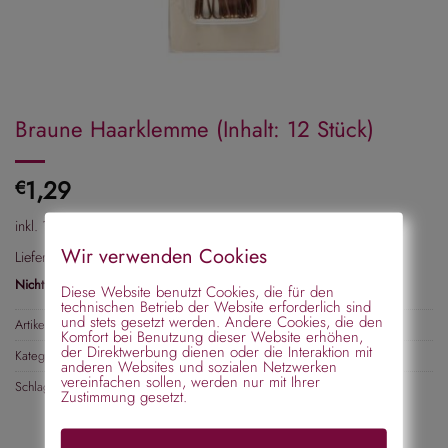
Braune Haarklemme (Inhalt: 12 Stück)
1,29
€
inkl. 19 % MwSt.
Wir verwenden Cookies
Lieferzeit:
2-3 Tage
Nicht vorrätig
Diese Website benutzt Cookies, die für den
technischen Betrieb der Website erforderlich sind
und stets gesetzt werden. Andere Cookies, die den
Artikelnummer:
178646
Komfort bei Benutzung dieser Website erhöhen,
der Direktwerbung dienen oder die Interaktion mit
Kategorien:
Haarnadeln, Haarspiralen, Haarcurlies
,
Haarklemmen
anderen Websites und sozialen Netzwerken
vereinfachen sollen, werden nur mit Ihrer
Schlagwort:
Brautschmuck
Zustimmung gesetzt.