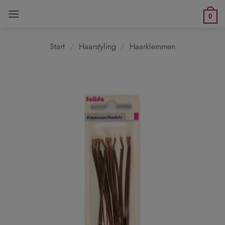
Zum
0
Inhalt
springen
Start
/
Haarstyling
/
Haarklemmen