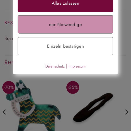
Alles zulassen
BESCHREIBUNG
nur Notwendige
Braune glatte Haarklemme (Inhalt: 12 Stück)
Einzeln bestätigen
ÄHNLICHE PRODUKTE
|
Datenschutz
Impressum
-70%
-35%