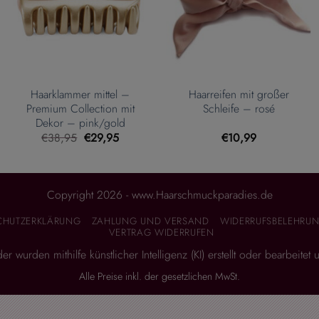
Haarklammer mittel –
Haarreifen mit großer
Premium Collection mit
Schleife – rosé
Dekor – pink/gold
Ursprünglicher
Aktueller
€
38,95
€
29,95
€
10,99
Preis
Preis
war:
ist:
.
€38,95
€29,95.
Copyright 2026 - www.Haarschmuckparadies.de
CHUTZERKLÄRUNG
ZAHLUNG UND VERSAND
WIDERRUFSBELEHRUN
VERTRAG WIDERRUFEN
 wurden mithilfe künstlicher Intelligenz (KI) erstellt oder bearbeitet
Alle Preise inkl. der gesetzlichen MwSt.