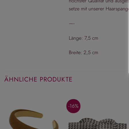
höchster Qualität und ausge
setze mit unserer Haarspange 
—-
Länge: 7,5 cm
Breite: 2,5 cm
ÄHNLICHE PRODUKTE
-16%