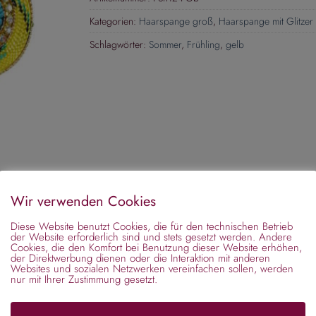
Kategorien:
Haarspange groß
,
Haarspange mit Glitzer 
Schlagwörter:
Sommer
,
Frühling
,
gelb
Wir verwenden Cookies
Diese Website benutzt Cookies, die für den technischen Betrieb
der Website erforderlich sind und stets gesetzt werden. Andere
Cookies, die den Komfort bei Benutzung dieser Website erhöhen,
rgangenheit mit unserer handgefertigten Haarspange, verzier
der Direktwerbung dienen oder die Interaktion mit anderen
Websites und sozialen Netzwerken vereinfachen sollen, werden
ro-Chic, einen Hauch von Hippie-Stil, der heute mehr im Trend 
nur mit Ihrer Zustimmung gesetzt.
igkeit und Extravaganz aus. Ein garantierter Blickfang, der de