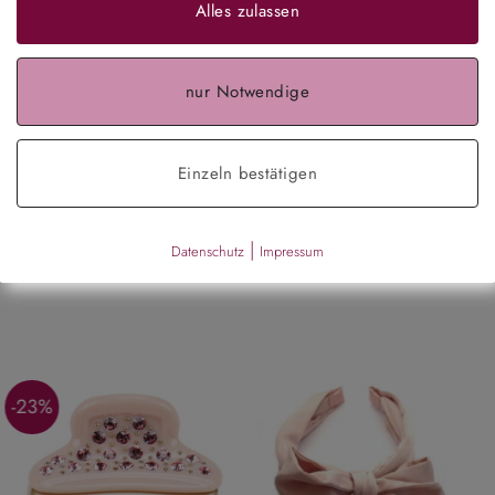
stattet mit einem schwarzen Gummischlauch für unschlagbaren 
Alles zulassen
ein Statement! 💁‍♀️✨
nur Notwendige
Einzeln bestätigen
|
Datenschutz
Impressum
-23%