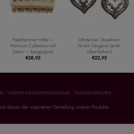
Haarklammer mittel –
Ohrstecker Strassherz-
Premium Collection mit
Hirsch hängend (antik-
Dekor – beige/gold
silber-farben)
€
38,95
€
22,95
G / MUSTER-WIEDERRUFSFORMULAR
WIEDERVERKÄUFER
 und dienen der inspirativen Darstellung unserer Produkte.