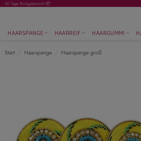
Zum
30 Tage Rückgaberecht 📦
Inhalt
springen
HAARSPANGE
HAARREIF
HAARGUMMI
H
Start
/
Haarspange
/
Haarspange groß