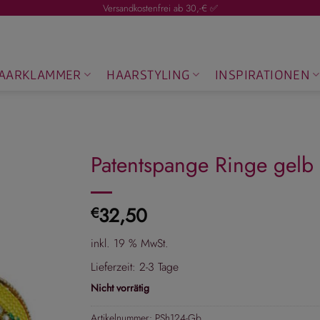
Versandkostenfrei ab 30,-€ ✅
AARKLAMMER
HAARSTYLING
INSPIRATIONEN
Patentspange Ringe gelb
32,50
€
inkl. 19 % MwSt.
Lieferzeit:
2-3 Tage
Nicht vorrätig
Artikelnummer:
PSh124-Gb