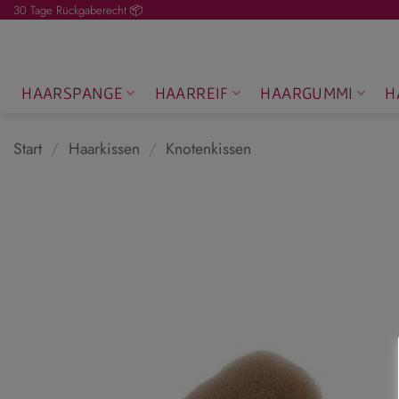
Zum
30 Tage Rückgaberecht 📦
Inhalt
springen
HAARSPANGE
HAARREIF
HAARGUMMI
H
Start
/
Haarkissen
/
Knotenkissen