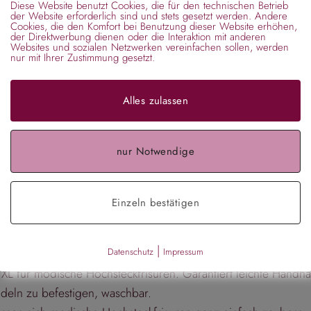
Diese Website benutzt Cookies, die für den technischen Betrieb
der Website erforderlich sind und stets gesetzt werden. Andere
Kategorie:
Knotenkissen
Cookies, die den Komfort bei Benutzung dieser Website erhöhen,
der Direktwerbung dienen oder die Interaktion mit anderen
Websites und sozialen Netzwerken vereinfachen sollen, werden
nur mit Ihrer Zustimmung gesetzt.
Alles zulassen
nur Notwendige
Einzeln bestätigen
|
Datenschutz
Impressum
L für modische Hochsteckfrisuren. Garantiert leichte Handhab
deln zu befestigen, waschbar.