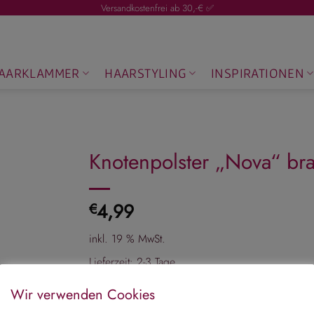
Versandkostenfrei ab 30,-€ ✅
AARKLAMMER
HAARSTYLING
INSPIRATIONEN
Knotenpolster „Nova“ br
4,99
€
inkl. 19 % MwSt.
Lieferzeit:
2-3 Tage
Nicht vorrätig
Wir verwenden Cookies
Artikelnummer:
180226