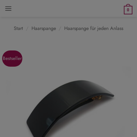
Zum
0
Inhalt
springen
Start
/
Haarspange
/
Haarspange für jeden Anlass
Bestseller