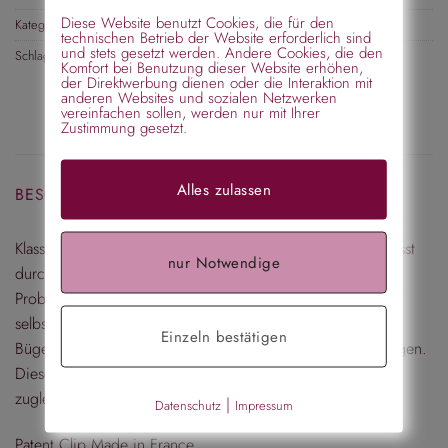
Diese Website benutzt Cookies, die für den
Kategorien:
Haarspange für jeden Anlass
,
Haarspange mittel
technischen Betrieb der Website erforderlich sind
und stets gesetzt werden. Andere Cookies, die den
Schlagwörter:
Geschenkidee
,
Valentinstag
,
Sommer
Komfort bei Benutzung dieser Website erhöhen,
der Direktwerbung dienen oder die Interaktion mit
anderen Websites und sozialen Netzwerken
vereinfachen sollen, werden nur mit Ihrer
Zustimmung gesetzt.
Alles zulassen
BESCHREIBUNG
Klassische elegante Spange in schwarz. Die Haarspange fasst
nur Notwendige
durch ihre gebogenen Form auch sehr dicke Haare ohne
Probleme. Sehr hochwertige Verarbeitung sind hier
selbstverständlich. Der Patent Clip ist made in France. Der
Einzeln bestätigen
Bügel der Haarspange ist mit einem Gummischlauch bezogen.
Dieser verhindert, dass die Haarspange rutscht und schont
zugleich das Haar.
|
Datenschutz
Impressum
Patent Clip Made in France.