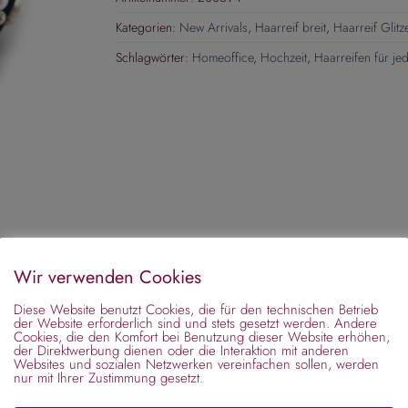
Kategorien:
New Arrivals
,
Haarreif breit
,
Haarreif Glitz
Schlagwörter:
Homeoffice
,
Hochzeit
,
Haarreifen für je
Wir verwenden Cookies
Diese Website benutzt Cookies, die für den technischen Betrieb
der Website erforderlich sind und stets gesetzt werden. Andere
Cookies, die den Komfort bei Benutzung dieser Website erhöhen,
der Direktwerbung dienen oder die Interaktion mit anderen
Websites und sozialen Netzwerken vereinfachen sollen, werden
nur mit Ihrer Zustimmung gesetzt.