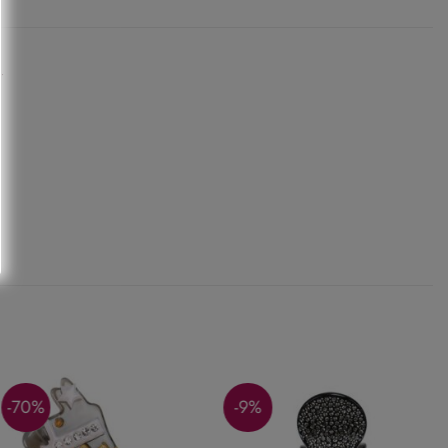
.
-70%
-9%