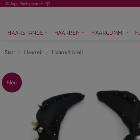
Zum
30 Tage Rückgaberecht 📦
Inhalt
springen
HAARSPANGE
HAARREIF
HAARGUMMI
H
Start
/
Haarreif
/
Haarreif breit
Neu