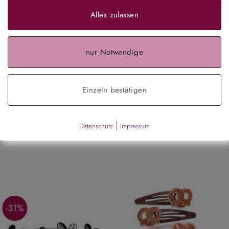
Alles zulassen
aarreifen – mit Stoffbezug und verschiedenen Perlen bestickt
nur Notwendige
Einzeln bestätigen
|
Datenschutz
Impressum
-31%