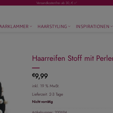
Versandkostenfrei ab 30,-€ ✅
AARKLAMMER
HAARSTYLING
INSPIRATIONEN
Haarreifen Stoff mit Perl
9,99
€
inkl. 19 % MwSt.
Lieferzeit:
2-3 Tage
Nicht vorrätig
Artikelnummer:
200694