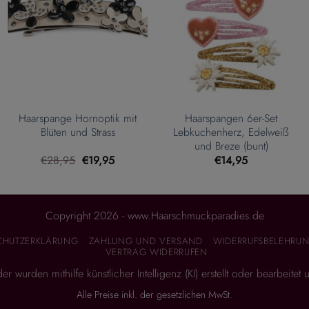
Haarspange Hornoptik mit
Haarspangen 6er-Set
Blüten und Strass
Lebkuchenherz, Edelweiß
und Breze (bunt)
Ursprünglicher
Aktueller
€
28,95
€
19,95
€
14,95
Preis
Preis
war:
ist:
€28,95
€19,95.
Copyright 2026 - www.Haarschmuckparadies.de
CHUTZERKLÄRUNG
ZAHLUNG UND VERSAND
WIDERRUFSBELEHRUN
VERTRAG WIDERRUFEN
 wurden mithilfe künstlicher Intelligenz (KI) erstellt oder bearbeitet
Alle Preise inkl. der gesetzlichen MwSt.