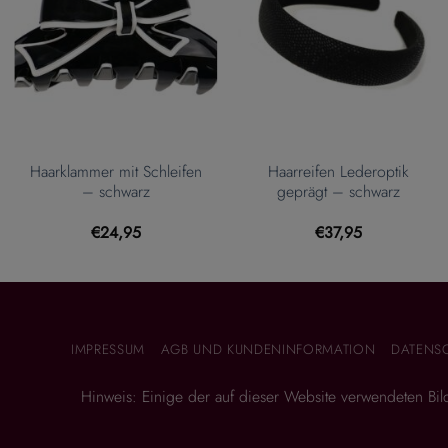
Haarklammer mit Schleifen
Haarreifen Lederoptik
– schwarz
geprägt – schwarz
€
24,95
€
37,95
IMPRESSUM
AGB UND KUNDENINFORMATION
DATENS
Hinweis: Einige der auf dieser Website verwendeten Bilder