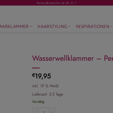
Versandkostenfrei ab 30,-€ ✅
AARKLAMMER
HAARSTYLING
INSPIRATIONEN
Wasserwellklammer – Per
19,95
€
inkl. 19 % MwSt.
Lieferzeit:
2-3 Tage
Vorrätig
Wasserwellklammer - Perlmutoptik Menge