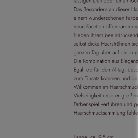
lässigen Dutt oder einen loc
Das Besondere an dieser Haar
einem wunderschönen Farbens
neue Facetten offenbaren und
Neben ihrem beeindruckenden
selbst dicke Haarsträhnen si
ganzen Tag über auf einen pe
Die Kombination aus Eleganz
Egal, ob für den Alltag, be
zum Einsatz kommen und dein
Willkommen im Haarschmuckpa
Vielseitigkeit unserer groß
Farbenspiel verführen und ge
Haarschmucksammlung fehlen
—
Länge: ca. 9,5 cm