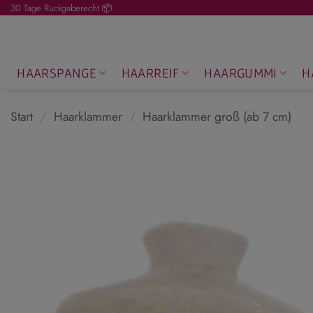
Zum
30 Tage Rückgaberecht 📦
Inhalt
springen
HAARSPANGE
HAARREIF
HAARGUMMI
H
Start
/
Haarklammer
/
Haarklammer groß (ab 7 cm)