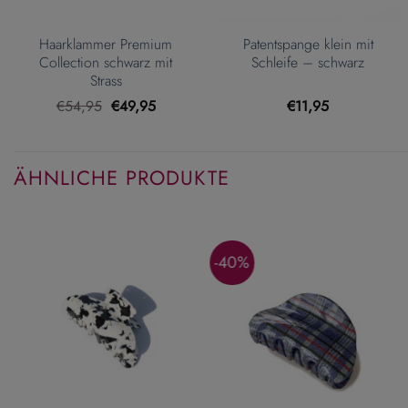
Haarklammer Premium
Patentspange klein mit
Collection schwarz mit
Schleife – schwarz
Strass
Ursprünglicher
Aktueller
€
54,95
€
49,95
€
11,95
Preis
Preis
war:
ist:
€54,95
€49,95.
ÄHNLICHE PRODUKTE
-40%