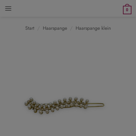
Zum
0
Inhalt
springen
Start
/
Haarspange
/
Haarspange klein