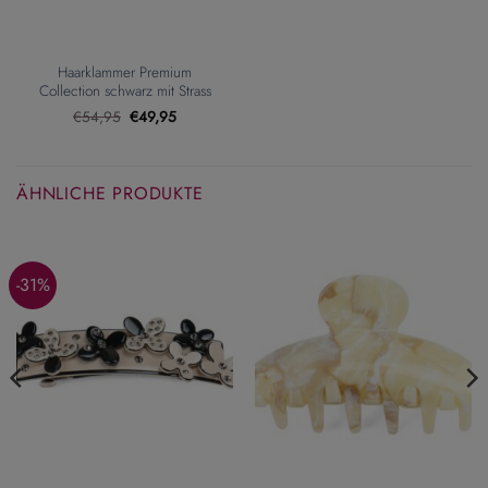
Haarklammer Premium
Collection schwarz mit Strass
Ursprünglicher
Aktueller
€
54,95
€
49,95
Preis
Preis
war:
ist:
€54,95
€49,95.
ÄHNLICHE PRODUKTE
-31%