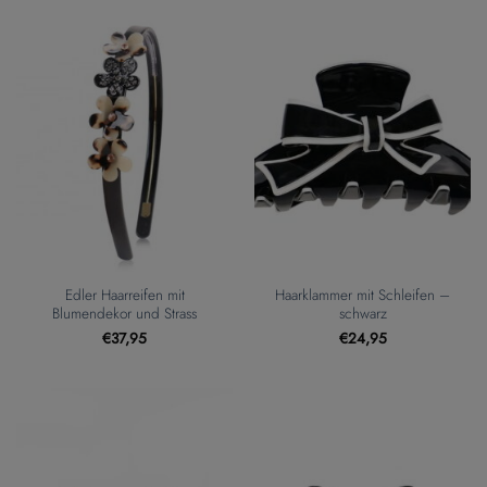
Edler Haarreifen mit
Haarklammer mit Schleifen –
Blumendekor und Strass
schwarz
€
37,95
€
24,95