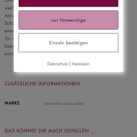
funkelnden Glitzersteinen und zarten
weißen Perlen ist ein zeitloses
Accessoire, das deine natürliche
nur Notwendige
Schönheit unterstreicht und deinem Look
einen Hauch von Glamour verleiht. Trage
ihn mit Stolz und genieße die
Einzeln bestätigen
bewundernden Blicke, die du erhalten
wirst. 💁‍♀️✨🌟
|
Datenschutz
Impressum
ZUSÄTZLICHE INFORMATIONEN
MARKE
Haarschmuckparadies
DAS KÖNNTE DIR AUCH GEFALLEN …