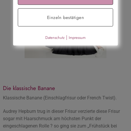
Einzeln bestätigen
|
Datenschutz
Impressum
Die klassische Banane
Klassische Banane (Einschlagfrisur oder French Twist).
Audrey Hepburn trug in dieser Frisur verzierte diese Frisur
sogar mit Haarschmuck am höchsten Punkt der
eingeschlagenen Rolle ? so ging sie zum „Frühstück bei